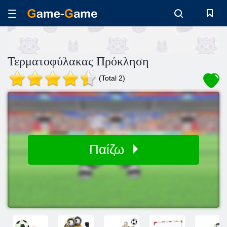
Τερματοφύλακας Πρόκληση
(Total 2)
Παίζω