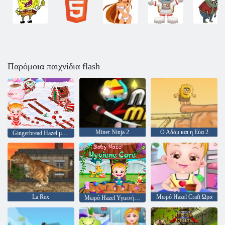
Παρόμοια παιχνίδια flash
Miner Ninja 2
Ο Αδάμ και η Εύα 2
Gingerbread Hazel μωρό σπίτι
La Rex
Μωρό Hazel Craft Ώρα
Μωρό Hazel Υγιεινή Φροντίδα