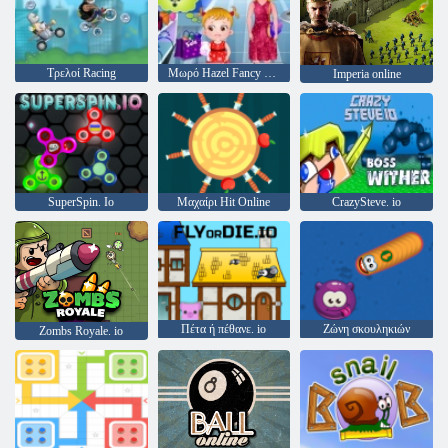
Τρελοί Racing
Μωρό Hazel Fancy Dress
Imperia online
SuperSpin. Io
Μαχαίρι Hit Online
CrazySteve. io
Πέτα ή πέθανε. io
Ζώνη σκουληκιών
Zombs Royale. io