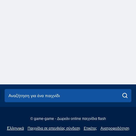
© game-game - Δωρεάν online παιχνίδια flash
English
Ελληνικά
Παιχνίδια σε απευθείας σύνδεση
Ετικέτες
Ανατροφοδότηση