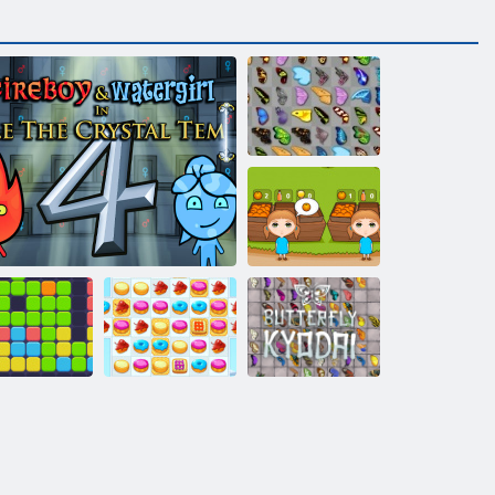
Πεταλούδα
Kyodai
Πορτοκαλί
Ranch
Πεταλούδα
τεκα έντεκα
Fireboy και Watergirl 4: Crystal Temple
Cookie Crush 2
Kyodai HD