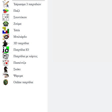
Ταίριασμα 3 παιχνιδιών
Παζλ
Σουντόκου
Ζούμα
Tetris
Μπιλιάρδο
3D παιχνίδια
Παιχνίδια IO
Παιχνίδια με κάρτες
Πασιέντζα
Σκάκι
Ψάρεμα
Online παιχνίδια