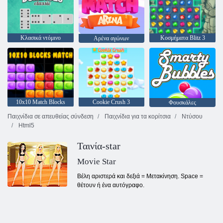
Κλασικά ντόμινο
Κοσμήματα Blitz 3
Αρένα αγώνων
10x10 Match Blocks
Cookie Crush 3
Φουσκάλες
Παιχνίδια σε απευθείας σύνδεση
Παιχνίδια για τα κορίτσια
Ντύσου
Html5
Ταινία-star
Movie Star
Βέλη αριστερά και δεξιά = Μετακίνηση. Space =
θέτουν ή ένα αυτόγραφο.