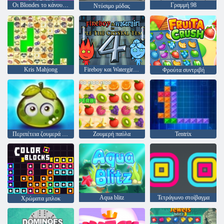
Οι Blondes το κάνουν καλύτερα
Γραμμή 98
Ντύσιμο μόδας
Kris Mahjong
Fireboy και Watergirl 4: Crystal Temple
Φρούτα συντριβή
Περιπέτεια ζουμερά μούρα
Ζουμερή παύλα
Tentrix
Aqua blitz
Τετράγωνο στοίβαγμα
Χρώματα μπλοκ