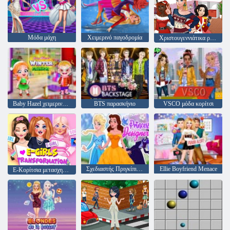
Μόδα μάχη
Χειμερινό παγοδρομία
Χριστουγεννιάτικα ρούχα InstaGirls
Baby Hazel χειμερινή μόδα
BTS παρασκήνιο
VSCO μόδα κορίτσι
Σχεδιαστής Πριγκίπισσας
Ellie Boyfriend Menace
E-Κορίτσια μετασχηματισμού