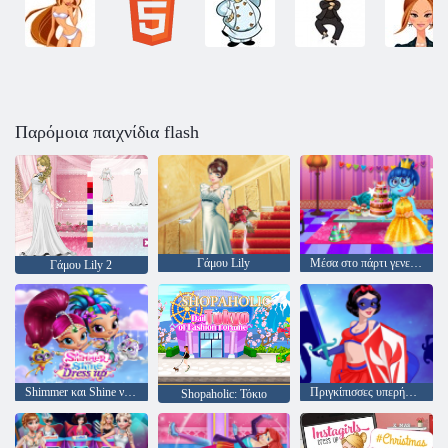
Παρόμοια παιχνίδια flash
Γάμου Lily
Μέσα στο πάρτι γενεθλίων
Γάμου Lily 2
Shimmer και Shine ντύνομαι
Πριγκίπισσες υπερήρωες
Shopaholic: Τόκιο