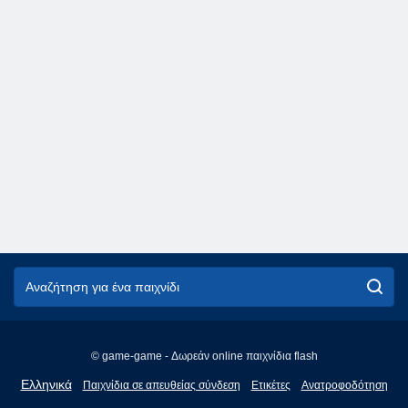
© game-game - Δωρεάν online παιχνίδια flash
English
Ελληνικά
Παιχνίδια σε απευθείας σύνδεση
Ετικέτες
Ανατροφοδότηση