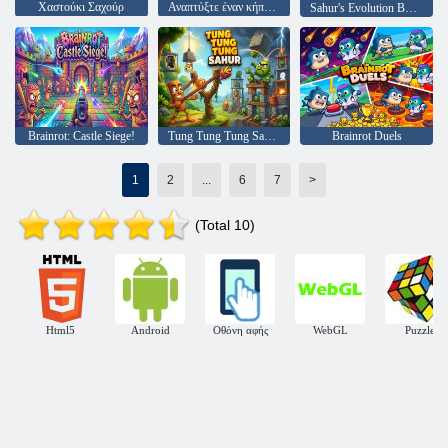
Χαστούκι Σαχούρ
Αναπτύξτε έναν κήπο για τους Brainrots
Sahur's Evolution Boss Battles
Brainrot: Castle Siege!
Tung Tung Tung Sahur Vs Zombie
Brainrot Duels
1
2
...
6
7
>
(Total 10)
Html5
Android
Οθόνη αφής
WebGL
Puzzle