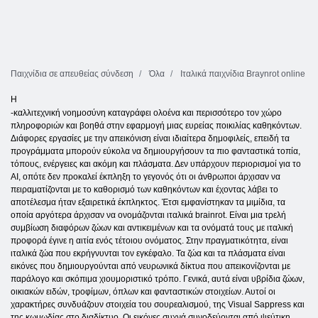
Παιχνίδια σε απευθείας σύνδεση
Όλα
Ιταλικά παιχνίδια Braynrot online
Η
-καλλιτεχνική νοημοσύνη καταγράφει ολοένα και περισσότερο τον χώρο
πληροφοριών και βοηθά στην εφαρμογή μιας ευρείας ποικιλίας καθηκόντων.
Διάφορες εργασίες με την απεικόνιση είναι ιδιαίτερα δημοφιλείς, επειδή τα
προγράμματα μπορούν εύκολα να δημιουργήσουν τα πιο φανταστικά τοπία,
τόπους, ενέργειες και ακόμη και πλάσματα. Δεν υπάρχουν περιορισμοί για το
AI, οπότε δεν προκαλεί έκπληξη το γεγονός ότι οι άνθρωποι άρχισαν να
πειραματίζονται με το καθορισμό των καθηκόντων και έχοντας λάβει το
αποτέλεσμα ήταν εξαιρετικά έκπληκτος. Έτσι εμφανίστηκαν τα μιμίδια, τα
οποία αργότερα άρχισαν να ονομάζονται ιταλικά brainrot. Είναι μια τρελή
συμβίωση διαφόρων ζώων και αντικειμένων και τα ονόματά τους με ιταλική
προφορά έγινε η αιτία ενός τέτοιου ονόματος. Στην πραγματικότητα, είναι
ιταλικά ζώα που εκρήγνυνται τον εγκέφαλο. Τα ζώα και τα πλάσματα είναι
εικόνες που δημιουργούνται από νευρωνικά δίκτυα που απεικονίζονται με
παράλογο και σκόπιμα χιουμοριστικό τρόπο. Γενικά, αυτά είναι υβρίδια ζώων,
οικιακών ειδών, τροφίμων, όπλων και φανταστικών στοιχείων. Αυτοί οι
χαρακτήρες συνδυάζουν στοιχεία του σουρεαλισμού, της Visual Sappress και
της κωμωδίας στο διαδίκτυο. Οι εικόνες συχνά συνοδεύονται από ψεύτικη