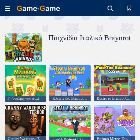
Παιχνίδια Ιταλικό Braynrot
Κλέψτε ένα Brainrot με τους Noob και Pro!
Βρείτε το Brainrot Classic
Ο βασιλιάς των συνδετικών πλακιδίων Mahjong
Granny Warehouse Terror
Brainrot Merge: Drop Puzzle
Steal A Brainrot 100% Original