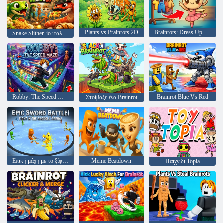
Plants vs Brainrots 2D
Brainrots: Dress Up & Interior Design
Snake Slither. io ιταλικό Brainrot
Robby: The Speed Maze
Brainrot Blue Vs Red
Στοίβαξε ένα Brainrot
Επική μάχη με το ξίφος! Αγώνας στο Ragdoll Arena!
Meme Beatdown
Παιχνίδι Topia