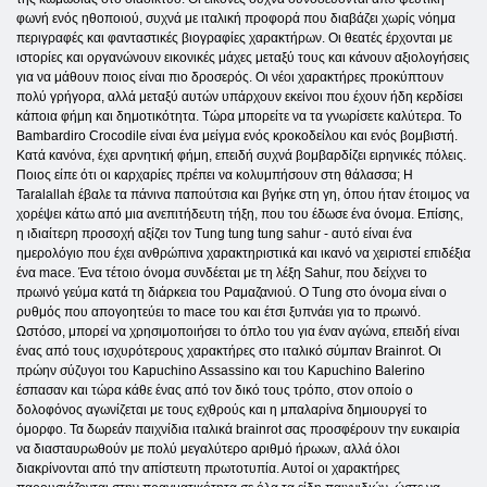
φωνή ενός ηθοποιού, συχνά με ιταλική προφορά που διαβάζει χωρίς νόημα
περιγραφές και φανταστικές βιογραφίες χαρακτήρων. Οι θεατές έρχονται με
ιστορίες και οργανώνουν εικονικές μάχες μεταξύ τους και κάνουν αξιολογήσεις
για να μάθουν ποιος είναι πιο δροσερός. Οι νέοι χαρακτήρες προκύπτουν
πολύ γρήγορα, αλλά μεταξύ αυτών υπάρχουν εκείνοι που έχουν ήδη κερδίσει
κάποια φήμη και δημοτικότητα. Τώρα μπορείτε να τα γνωρίσετε καλύτερα. Το
Bambardiro Crocodile είναι ένα μείγμα ενός κροκοδείλου και ενός βομβιστή.
Κατά κανόνα, έχει αρνητική φήμη, επειδή συχνά βομβαρδίζει ειρηνικές πόλεις.
Ποιος είπε ότι οι καρχαρίες πρέπει να κολυμπήσουν στη θάλασσα; Η
Taralallah έβαλε τα πάνινα παπούτσια και βγήκε στη γη, όπου ήταν έτοιμος να
χορέψει κάτω από μια ανεπιτήδευτη τήξη, που του έδωσε ένα όνομα. Επίσης,
η ιδιαίτερη προσοχή αξίζει τον Tung tung tung sahur - αυτό είναι ένα
ημερολόγιο που έχει ανθρώπινα χαρακτηριστικά και ικανό να χειριστεί επιδέξια
ένα mace. Ένα τέτοιο όνομα συνδέεται με τη λέξη Sahur, που δείχνει το
πρωινό γεύμα κατά τη διάρκεια του Ραμαζανιού. Ο Tung στο όνομα είναι ο
ρυθμός που απογοητεύει το mace του και έτσι ξυπνάει για το πρωινό.
Ωστόσο, μπορεί να χρησιμοποιήσει το όπλο του για έναν αγώνα, επειδή είναι
ένας από τους ισχυρότερους χαρακτήρες στο ιταλικό σύμπαν Brainrot. Οι
πρώην σύζυγοι του Kapuchino Assassino και του Kapuchino Balerino
έσπασαν και τώρα κάθε ένας από τον δικό τους τρόπο, στον οποίο ο
δολοφόνος αγωνίζεται με τους εχθρούς και η μπαλαρίνα δημιουργεί το
όμορφο. Τα δωρεάν παιχνίδια ιταλικά brainrot σας προσφέρουν την ευκαιρία
να διασταυρωθούν με πολύ μεγαλύτερο αριθμό ήρωων, αλλά όλοι
διακρίνονται από την απίστευτη πρωτοτυπία. Αυτοί οι χαρακτήρες