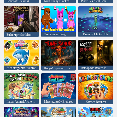
Brainrot Clicker & Merge
Kick Lucky Block για Brainrot
Plants Vs Steal Brainrots
Οικογένεια τάσης: Merge Arena
Brainrot Clicker Idle
Σπίτι ληστείας Μπαλαρίνα Καπουτσίνα
Μίνι παιχνίδια Brainrot
Απόδραση από το Brainrot
Παιχνίδι τρόμου Tung Sahur
Italian Animal Alchemy: Open All Brainrot
Μάχη καρτών Brainrot
Κάρτες Brainrot