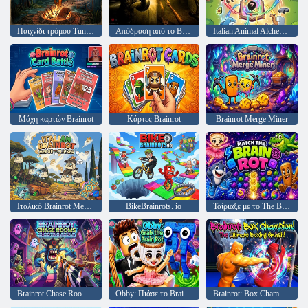
Παιχνίδι τρόμου Tung Sahur
Απόδραση από το Brainrot
Italian Animal Alchemy: Open All Brainrot
Μάχη καρτών Brainrot
Κάρτες Brainrot
Brainrot Merge Miner
Ιταλικό Brainrot Merge Clicker
BikeBrainrots. io
Ταίριαξε με το The Brainrot
Brainrot Chase Rooms Shooting Arena
Obby: Πιάσε το Brain Rot
Brainrot: Box Champion!