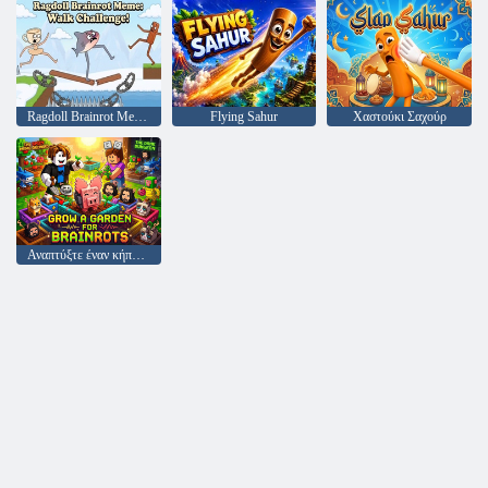
Ragdoll Brainrot Meme: Walk Challenge!
Flying Sahur
Χαστούκι Σαχούρ
Αναπτύξτε έναν κήπο για τους Brainrots