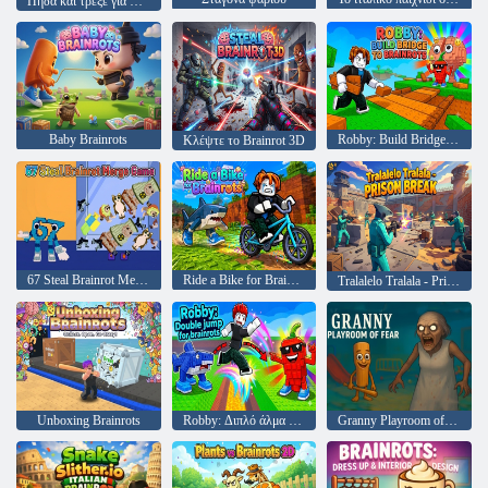
Πήδα και τρέξε για Brainrot
Baby Brainrots
Robby: Build Bridge To Brainrots
Κλέψτε το Brainrot 3D
67 Steal Brainrot Merge Game
Ride a Bike for Brainrots
Tralalelo Tralala - Prison Break
Unboxing Brainrots
Robby: Διπλό άλμα για εγκεφαλικά
Granny Playroom of Fear