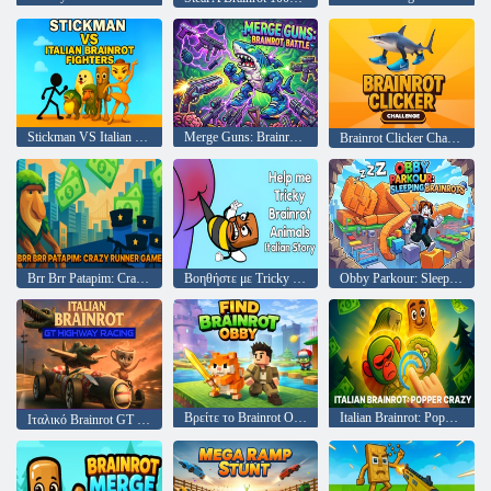
Stickman VS Italian Brainrot Fighters
Merge Guns: Brainrot Battle
Brainrot Clicker Challenge
Brr Brr Patapim: Crazy Runner Game
Βοηθήστε με Tricky Brainrot Animals Italian Story
Obby Parkour: Sleeping Brainrots
Βρείτε το Brainrot Obby
Italian Brainrot: Popper Crazy
Ιταλικό Brainrot GT Highway Racing