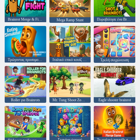
Brainrot Merge & Fight
Πυροβόλησε ένα Brainrot!
Mega Ramp Stunt
Τρώγοντας προσομοιωτή τα ιταλικά ζώα
Ιταλικό επικό κουίζ Brainrot
Τρελή συγχώνευση
Roller για Brainrots
Mr. Tung Shoot Zombie
Eagle shooter brainrot
Σταγόνα ψαριού
Το ιταλικό παιχνίδι συγχώνευσης Brainrot