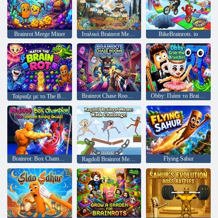
Brainrot Merge Miner
Ιταλικό Brainrot Merge Clicker
BikeBrainrots. io
Brainrot Chase Rooms Shooting Arena
Obby: Πιάσε το Brain Rot
Ταίριαξε με το The Brainrot
Brainrot: Box Champion!
Flying Sahur
Ragdoll Brainrot Meme: Walk Challenge!