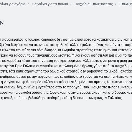
νίδια για αγόρια
Παιχνίδια για τα παιδιά
Παιχνίδια Επιδεξιότητας
Επιδεξι
Color Dash
Xmas Santa
Chameleon
Surfer Running
Runner
Game
Ninja Run 2
ης
 πονοκέφαλος, ο Ιούλιος Καίσαρας δεν αφήνει απόπειρες να κατακτήσει μια μικρή χ
ει ένα ζευγάρι και να ακονίσετε στη φυλακή, αλλά ο φυλακισμένος και πάντα καταφέρ
ια έξω από την πύλη για ξένο έδαφος, οι Ρωμαίοι στρατιώτες επιτέθηκαν και κατέλα
έχεια να ταΐσουν τους πεινασμένους λέοντες. Φίλοι έχουν αφήσει Αστερίξ είναι το 
ε σε κομμάτια κάτω από την πίεση του κρατουμένου. Αλλά αυτό είναι μόνο η μισή μ
τε αγώνα Epic Γαλατία οι γενναίοι και απελπισμένος ήρωας γύρω από το παιχνίδι
χάσετε, τότε κάθε στρατιώτης του ρωμαϊκού στρατού δεν φοβούνται το μικρό Γαλατία
 αντιδράσει άμεσα με την εμφάνιση των εμποδίων στο χρόνο για να περιηγηθείτε κα
ι, ή να γίνει ένα φυλακισμένο πλέον κρατήσει κλειδωμένο, και αμέσως έστειλε να τρ
αι κλειδωμένη, αν είναι μεγαλύτερο από το προηγούμενο. Παίξτε στο iPhone, iPad,
ίχους και τα ογκώδη σούπα, παίζουν ακόμη στην αίθουσα, ακόμη και στο δρόμο, κάθ
και η αντίδρασή σας βελτιώθηκε αισθητά μετά τη διάσωση των φτωχών Γαλατίας.