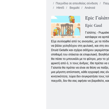
Παιχνίδια σε απευθείας σύνδεση
Παιχ
Html5
Begalki
Android
Epic Γαλάτ
Epic Gaul
Γαλάτης - Ρωμαϊκή
Crazy Revolution- Police Runner Hyper
κατάφερε να αρπάξ
Casual
Είχε συλληφθεί από τις ανοησίες, με τα πόδ
να βάλει χοληδόχου στη φυλακή, και στη συν
Druid Getafix και σχάρα σιδήρου γκρεμίστηκ
σπιθαμή του στέκεται σε επιφυλακή. Βοηθήσ
θα πέσει το μπουκάλι με το φίλτρο, μην το 
φρικτή από ό, τι τους άνδρες. Θα πρέπει να
Γαλατία θα πρέπει να είναι σε θέση να παίξε
μια μέγιστη απόσταση, κάθε εγγραφή σας είν
κινητικότητα, τώρα δεν συγκρατήσει τους το
παιχνίδι, δεν θα σας αφήσει να βαρεθείτε, 