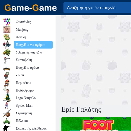
Φυσαλίδες
Mahjong
Λογική
Παιχνίδια για αγόρια
δεξαμενή παιχνίδια
Σκοποβολή
Παιχνίδια αγώνα
Ζόμπι
Περιπέτεια
Ποδόσφαιρο
Lego NinjaGo
Spider-Man
Epic Γαλάτης
Στρατηγική
Πόλεμος
Σκοπευτής ελεύθερος