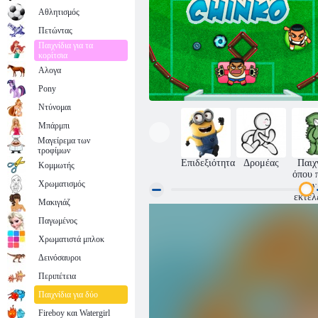
Αθλητισμός
Πετώντας
Παιχνίδια για τα
κορίτσια
Αλογα
Pony
Ντύνομαι
Μπάρμπι
Μαγείρεμα των
τροφίμων
Επιδεξιότητα
Δρομέας
Παιχ
Κομμωτής
όπου 
Χρωματισμός
ν
εκτελ
Μακιγιάζ
Παγωμένος
Ταξίδι Cinco
Χρωματιστά μπλοκ
Δεινόσαυροι
Περιπέτεια
Παιχνίδια για δύο
Fireboy και Watergirl