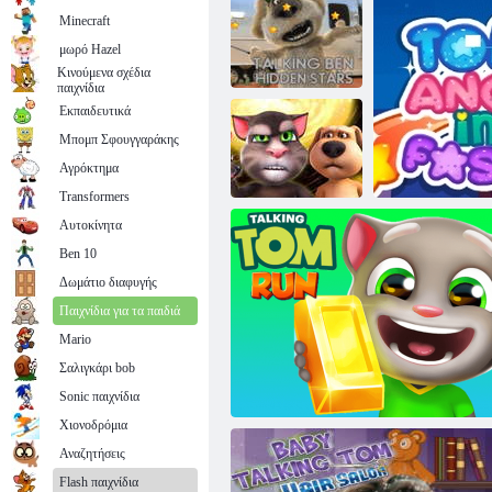
Minecraft
μωρό Hazel
Κινούμενα σχέδια
παιχνίδια
Εκπαιδευτικά
Μπομπ Σφουγγαράκης
Μιλώντας Ben
Αγρόκτημα
Hidden Stars
Tom & Friends βρίσκουν αστέρια
Transformers
Αυτοκίνητα
Ben 10
Μιλώντας Ben
Slide
Δωμάτιο διαφυγής
Παιχνίδια για τα παιδιά
Mario
Σαλιγκάρι bob
Τομ και Άντ
Sonic παιχνίδια
Χιονοδρόμια
Αναζητήσεις
Flash παιχνίδια