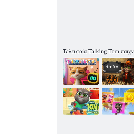
Τελευταία Talking Tom παιχν
Halloween Tom
TalkBack Cat
Math Challenge
Μιλώντας
Μιλώντας tom