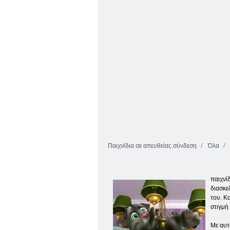
διαφορές Tom
match'up
Παιχνίδια σε απευθείας σύνδεση
Όλα
παιχνί
διασκε
του. Κα
στιγμή
Με αυτ