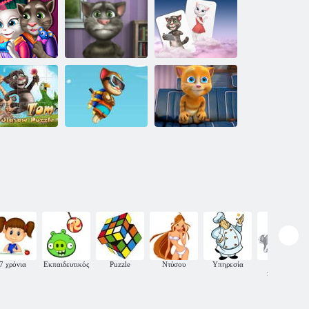
Μιλώντας τα
Angela και ο
κρυμμένα
Tom Beach
αστέρια του
Διακοπές
Tom
ngela και ο
Μιλώντας με
Ταίριασμα
Tom μωρών
τον Tom αστείο
κάρτας μνήμης
αφία Session
Διατροφή
χρόνο
My Talking Tom
Flappy Talking
Παζλ Talking
Τομ παζλ
Tom
Tom and Friends
7 χρόνια
Εκπαιδευτικός
Puzzle
Ντύσου
Υπηρεσία
Αστεία
παιχνίδια