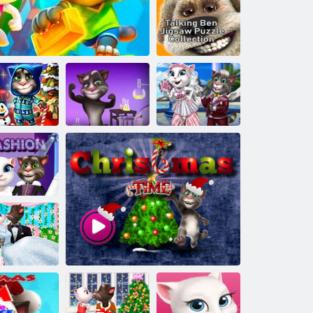
Μιλώντας Tom
Match 3
Συλλογή παζλ
Talking Ben
Angie
ριστούγεννα
Μιλώντας ο Τομ
καλοκαιρινό
m Differences
Μιλώντας Tom Runner
στο Εργαστήριο
γάμο!
Μόδα
ngela και το
άμο του Tom