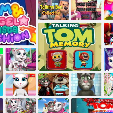
Μιλώντας Tom
φροντίδα
τραυματισμένος
Μιλώντας Tom
Συλλογή Talking
και Angela
Μιλάμε για την ώρα των Χριστουγέννων
Ben
χρωματισμός
Χ
To
ζελα Insta Fashion
Με γάμο γατάκι
Μιλώντας Tom
A
Έγκυες Angela
and Angela
Μιλάμε για τον
γ