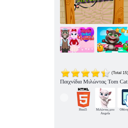
Angela Perfect
Τομ: Κρυμμένα
(Total 15
Valentine
Spot Η Διαφορά
αστέρια
Παιχνίδια Μιλώντας Tom Cat
Html5
Μιλώντας μου
Οθόνη
Angela