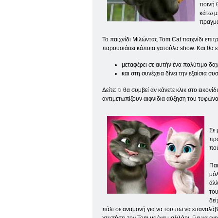
ποινή 
κάτω μ
πραγμα
Το παιχνίδι Μιλώντας Tom Cat παιχνίδι επι
παρουσιάσει κάποια γατούλα show. Και θα ε
μεταφέρει σε αυτήν ένα πολύτιμο δα
και στη συνέχεια δίνει την εξαίσια σ
Δείτε: τι θα συμβεί αν κάνετε κλικ στο εικο
αντιμετωπίζουν αιφνίδια αύξηση του τυφώνα
Σε 
πρό
πο
Παι
μόλ
άλλ
του
δεί
πάλι σε αναμονή για να του πω να επαναλάβ