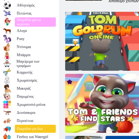
λιπόθυμο χτυπώντα
Αθλητισμός
Πετώντας
Παιχνίδια για τα
κορίτσια
Αλογα
Pony
Ντύνομαι
Μπάρμπι
Μαγείρεμα των
τροφίμων
Κομμωτής
Χρωματισμός
Μακιγιάζ
Παγωμένος
Χρωματιστά μπλοκ
Δεινόσαυροι
Μιλώντας σε απευθείας σύνδεση χρυσό σε
Περιπέτεια
απευθείας σύνδεση
Παιχνίδια για δύο
Fireboy και Watergirl