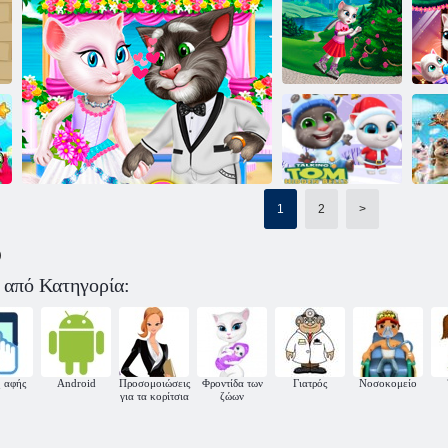
Έγκυος Kitty
Angela μαμά
Δωμάτιο
Ρεάλ Makeover
Μιλώντας τον Tom Piano Time
Διακόσμηση
Angela
A
Ατυχημάτων
Ο Tom και η Άντζελα Φωτογρ
Trip
1
2
>
Μιλώντας Tom
)
Hidden Bells
 από Κατηγορία:
Ημέρα γάμου Ben και Kitty
 αφής
Android
Προσομοιώσεις
Φροντίδα των
Γιατρός
Νοσοκομείο
για τα κορίτσια
ζώων