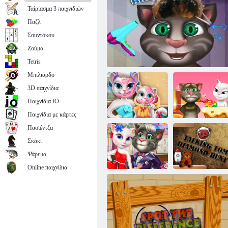
Ταίριασμα 3 παιχνιδιών
Παζλ
Σουντόκου
Ζούμα
Μιλώντας τον Τόμ Τρένο
Tetris
Μπιλιάρδο
3D παιχνίδια
Παιχνίδια IO
Παιχνίδια με κάρτες
Πασιέντζα
Σκάκι
Kitty μαμά Ρεάλ
Ψάρεμα
Makeover
Μωρό Μαλλιά Tom κομμωτήριο
Tom Cat Φιλί
Online παιχνίδια
Μιλώντας το
Kitty νέα
κυνήγι του Tom
εμφάνιση
Diamond