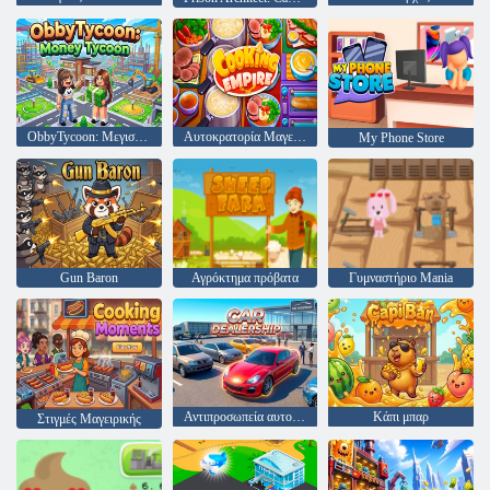
ObbyTycoon: Μεγιστάνας του χρήματος
Αυτοκρατορία Μαγειρικής
My Phone Store
Gun Baron
Αγρόκτημα πρόβατα
Γυμναστήριο Mania
Αντιπροσωπεία αυτοκινήτων
Κάπι μπαρ
Στιγμές Μαγειρικής