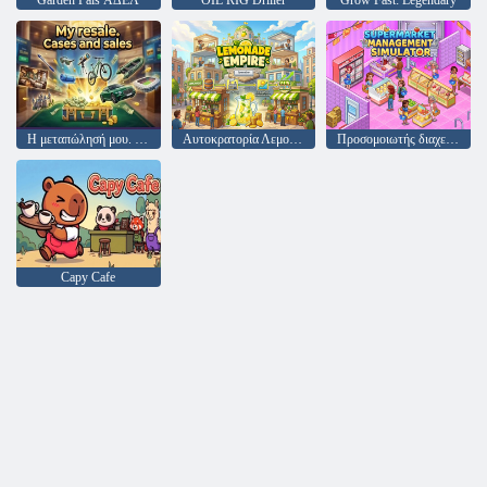
Garden Pals ΑΔΕΛ
OIL RIG Driller
Grow Fast: Legendary
Η μεταπώλησή μου. Θήκες και πωλήσεις
Αυτοκρατορία Λεμονάδας
Προσομοιωτής διαχείρισης σούπερ μάρκετ
Capy Cafe