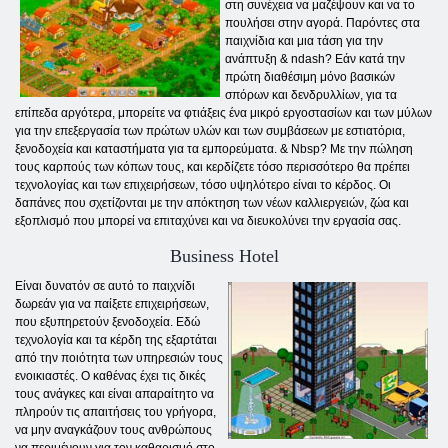
στη συνέχεια να μαζέψουν και να το
πουλήσει στην αγορά. Παρόντες στα
παιχνίδια και μια τάση για την
ανάπτυξη & ndash? Εάν κατά την
πρώτη διαθέσιμη μόνο βασικών
σπόρων και δενδρυλλίων, για τα
επίπεδα αργότερα, μπορείτε να φτιάξεις ένα μικρό εργοστασίων και των μύλων
για την επεξεργασία των πρώτων υλών και των συμβάσεων με εστιατόρια,
ξενοδοχεία και καταστήματα για τα εμπορεύματα. & Nbsp? Με την πώληση
τους καρπούς των κόπων τους, και κερδίζετε τόσο περισσότερο θα πρέπει
τεχνολογίας και των επιχειρήσεων, τόσο υψηλότερο είναι το κέρδος. Οι
δαπάνες που σχετίζονται με την απόκτηση των νέων καλλιεργειών, ζώα και
εξοπλισμό που μπορεί να επιταχύνει και να διευκολύνει την εργασία σας.
Business Hotel
Είναι δυνατόν σε αυτό το παιχνίδι
δωρεάν για να παίξετε επιχειρήσεων,
που εξυπηρετούν ξενοδοχεία. Εδώ
τεχνολογία και τα κέρδη της εξαρτάται
από την ποιότητα των υπηρεσιών τους
ενοικιαστές. Ο καθένας έχει τις δικές
τους ανάγκες και είναι απαραίτητο να
πληρούν τις απαιτήσεις του γρήγορα,
να μην αναγκάζουν τους ανθρώπους