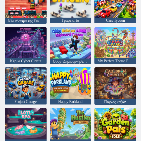
Γραφείο. io
Cars Tycoon
Νέα νόστιμα της Emily Αρχίζοντας έκδοση του Αγίου Βαλεντίνου
Κέρμα Cyber Circuit
My Perfect Theme Park
Obby: Δημιουργήστε έναν μεγιστάνα πληκτρολογίου ASMR
Project Garage
Happy Parkland
Πάγκος καζάνι