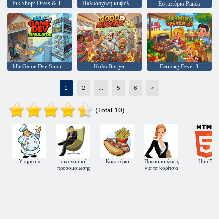
Ink Shop: Dress & Tattoo Games
Πολυάσχολη κυψέλη μελισσών
Εστιατόριο Panda
Idle Game Dev Simulator
Καλό Burger
Farming Fever 3
1
2
...
5
6
>
(Total 10)
Υπηρεσία
οικονομική
Καφετέρια
Προσομοιώσεις
Html5
προσομοίωσης
για τα κορίτσια