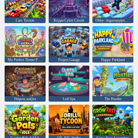
Cars Tycoon
Κέρμα Cyber Circuit
Obby: Δημιουργήστε έναν μεγιστάνα πληκτρολογίου ASMR
My Perfect Theme Park
Project Garage
Happy Parkland
Πάγκος καζάνι
Lotl Spa
The Hustler