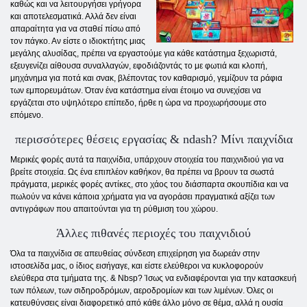
καθώς και να λειτουργήσει γρήγορα
και αποτελεσματικά. Αλλά δεν είναι
απαραίτητα για να σταθεί πίσω από
τον πάγκο. Αν είστε ο ιδιοκτήτης μιας
μεγάλης αλυσίδας, πρέπει να εργαστούμε για κάθε κατάστημα ξεχωριστά,
εξευγενίζει αίθουσα συναλλαγών, εφοδιάζοντάς το με φωτιά και κλοπή,
μηχάνημα για ποτά και σνακ, βλέποντας τον καθαρισμό, γεμίζουν τα ράφια
των εμπορευμάτων. Όταν ένα κατάστημα είναι έτοιμο να συνεχίσει να
εργάζεται στο υψηλότερο επίπεδο, ήρθε η ώρα να προχωρήσουμε στο
επόμενο.
περισσότερες θέσεις εργασίας & ndash? Μίνι παιχνίδια
Μερικές φορές αυτά τα παιχνίδια, υπάρχουν στοιχεία του παιχνιδιού για να
βρείτε στοιχεία. Ως ένα επιπλέον καθήκον, θα πρέπει να βρουν τα σωστά
πράγματα, μερικές φορές αντίκες, στο χάος του διάσπαρτα σκουπίδια και να
πωλούν να κάνει κάποια χρήματα για να αγοράσει πραγματικά αξίζει των
αντιγράφων που απαιτούνται για τη ρύθμιση του χώρου.
Άλλες πιθανές περιοχές του παιχνιδιού
Όλα τα παιχνίδια σε απευθείας σύνδεση επιχείρηση για δωρεάν στην
ιστοσελίδα μας, ο ίδιος εισήγαγε, και είστε ελεύθεροι να κυκλοφορούν
ελεύθερα στα τμήματα της. & Nbsp? Ίσως να ενδιαφέρονται για την κατασκευή
των πόλεων, των σιδηροδρόμων, αεροδρομίων και των λιμένων. Όλες οι
κατευθύνσεις είναι διαφορετικό από κάθε άλλο μόνο σε θέμα, αλλά η ουσία