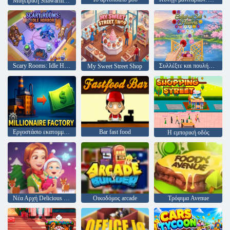
Μαγειρική Shawarma Idle παιχνίδι
Scary Rooms: Idle Horror
Συλλέξτε και πουλήστε λουλούδια
My Sweet Street Shop
Εργοστάσιο εκατομμυριούχων
Bar fast food
Η εμπορική οδός
Νέα Αρχή Delicious Emily Χριστούγεννα Edition
Οικοδόμος arcade
Τρόφιμα Avenue