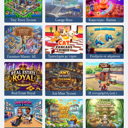
Tiny Town Tycoon
Garage Boss
Καφετιέρα - Barista Simulator
Τραπεζαρία με τηγανίτες γάτας
Ενυδρείο σε αδράνεια
Furniture Master: Idle Tycoon
Real Estate Royal
Η ευτυχισμένη ζωή του θείου Γουάνγκ
Ant Mine Tycoon