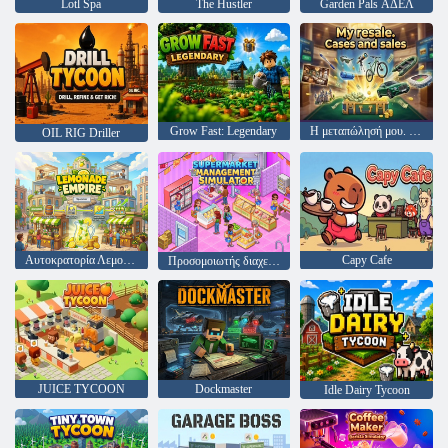
Lotl Spa
The Hustler
Garden Pals ΑΔΕΛ
Grow Fast: Legendary
Η μεταπώλησή μου. Θήκες και πωλήσεις
OIL RIG Driller
Αυτοκρατορία Λεμονάδας
Capy Cafe
Προσομοιωτής διαχείρισης σούπερ μάρκετ
JUICE TYCOON
Dockmaster
Idle Dairy Tycoon