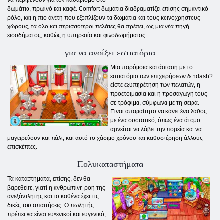
να περιμένουν για τον καθαρισμό στο
δωμάτιο, πρωινό και καφέ. Comfort δωμάτια διαδραματίζει επίσης σημαντικό
ρόλο, και η πιο άνετη που εξοπλίζουν τα δωμάτια και τους κοινόχρηστους
χώρους, τα όλο και περισσότεροι πελάτες θα πρέπει, ως μια νέα πηγή
εισοδήματος, καθώς η υπηρεσία και φιλοδωρήματος.
για να ανοίξει εστιατόρια
Μια παρόμοια κατάσταση με το
εστιατόριο των επιχειρήσεων & ndash?
είστε εξυπηρέτηση των πελατών, η
προετοιμασία και η προσαγωγή τους
σε τρόφιμα, σύμφωνα με τη σειρά.
Είναι απαραίτητο να κάνει ένα λάθος
με ένα συστατικό, όπως ένα άτομο
αρνείται να λάβει την πορεία και να
μαγειρεύουν και πάλι, και αυτό το χάσιμο χρόνου και καθυστέρηση άλλους
επισκέπτες.
Πολυκαταστήματα
Τα καταστήματα, επίσης, δεν θα
βαρεθείτε, γιατί η ανθρώπινη ροή της
ανεξάντλητης και το καθένα έχει τις
δικές του απαιτήσεις. Ο πωλητής
πρέπει να είναι ευγενικοί και ευγενικό,