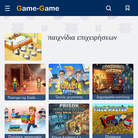
παιχνίδια επιχειρήσεων
Τρελός μεγιστάνας
Δημοπρασία κοντέινερ
Νόστιμα της Emily Home Sweet Home
Πωλήσεις παπουτσιών
Πλοίαρχος
Prison Architect: Cage Break Tycoon