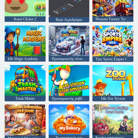
Κακά Clicker 2
Monster Factory Tycoon
Buzz Αεροδρόμιο
Idle Magic Academy Tycoon
Προσομοιωτής πλυσίματος αυτοκινήτου
Tiny Sports Empire Idle
Trash Master
Προσομοιωτής ραβδιού βενζίνης
Idle Zoo Tycoon
Το αρτοποιείο μου
Κυνήγι μανιταριών: Αναζήτηση στο δάσος