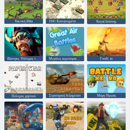
Τακτική Blitz
1941 Κατεψυγμένα Μέτωπο
Royal Ιππότης
Βίκινγκς: Πόλεμος των φυλών
Μεγάλες αεροπορικές μάχες
Γουδί. io
Στρατηγική δεξαμενών
Μάχη Ήρωας
Πόλεμος χαρτιού