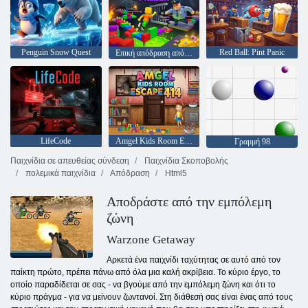
Penguin Snow Quest
Red Ball: Pint Panic
Επική απόδραση από τη φυλακή του Μπάρι
LifeCode
Amgel Kids Room Escape 414
Γραμμή 98
Παιχνίδια σε απευθείας σύνδεση
Παιχνίδια Σκοποβολής
πολεμικά παιχνίδια
Απόδραση
Html5
Αποδράστε από την εμπόλεμη
ζώνη
Warzone Getaway
Αρκετά ένα παιχνίδι ταχύτητας σε αυτό από τον
παίκτη πρώτο, πρέπει πάνω από όλα μια καλή ακρίβεια. Το κύριο έργο, το
οποίο παραδίδεται σε σας - να βγούμε από την εμπόλεμη ζώνη και ότι το
κύριο πράγμα - για να μείνουν ζωντανοί. Στη διάθεσή σας είναι ένας από τους