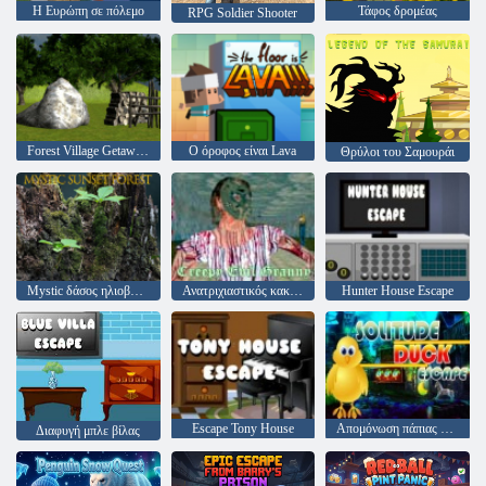
Η Ευρώπη σε πόλεμο
Τάφος δρομέας
RPG Soldier Shooter
Forest Village Getaway Επεισόδιο 2
Ο όροφος είναι Lava
Θρύλοι του Σαμουράι
Mystic δάσος ηλιοβασίλεμα
Ανατριχιαστικός κακός γιαγιά
Hunter House Escape
Escape Tony House
Απομόνωση πάπιας μοναξιάς
Διαφυγή μπλε βίλας