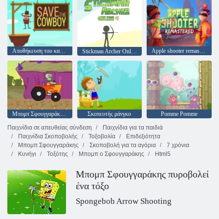
Αποθήκευση του καουμπόι
Apple shooter remastered
Stickman Archer Online 4
Μπομπ Σφουγγαράκης αγωνιστικά τουρνουά
Σκοπευτής μάνγκο
Pomme Pomme
Παιχνίδια σε απευθείας σύνδεση
Παιχνίδια για τα παιδιά
Παιχνίδια Σκοποβολής
Τοξοβολία
Επιδεξιότητα
Μπομπ Σφουγγαράκης
Σκοποβολή για τα αγόρια
7 χρόνια
Κυνήγι
Τοξότης
Μπομπ ο Σφουγγαράκης
Html5
Μπομπ Σφουγγαράκης πυροβολεί
ένα τόξο
Spongebob Arrow Shooting