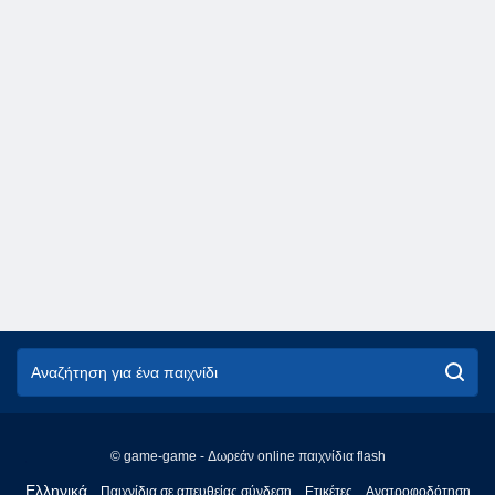
© game-game - Δωρεάν online παιχνίδια flash
English
Ελληνικά
Παιχνίδια σε απευθείας σύνδεση
Ετικέτες
Ανατροφοδότηση