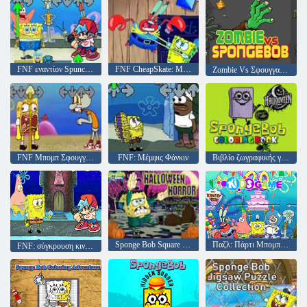
FNF εναντίον Spunchbob
FNF CheapSkate: Μπομπ Σφουγγαράκης εναντίον Mr Krabs
Zombie Vs Σφουγγαράκης
FNF Μπομπ Σφουγγαράκης εναντίον Σκουίντγουορντ
FNF: Μέμφις Φάνκιν
Βιβλίο ζωγραφικής για τον Μπομπ Σφουγγαράκης
Sponge Bob Square Pants Halloween Horror FrankenBob's Quest Μέρος 1
Παζλ: Πάρτι Μπομπ Σφουγγαράκης
FNF: σύγκρουση κινουμένων σχεδίων