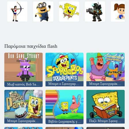
Παρόμοια παιχνίδια flash
Μπομπ ο Σφουγγαράκης
Μπομπ Σφουγγαράκης Πάτρικ
Μωβ καπνός Bob Save Stuart
Μπομπ Σφουγγαράκης Tasty Pastry Party
Παζλ Μπομπ Σφουγγαράκης
Βιβλίο ζωγραφικής για τον Μπομπ Σφουγγαράκη