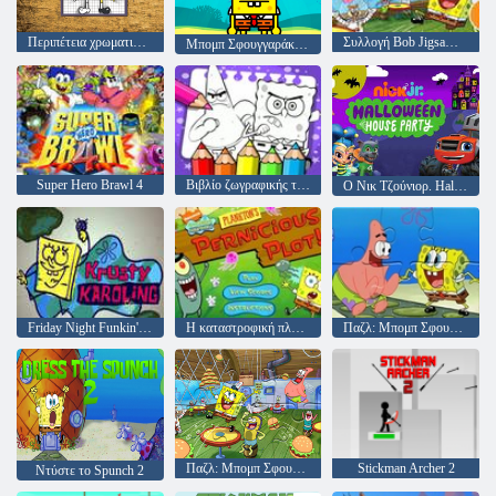
Περιπέτεια χρωματισμού Μπομπ Σφουγγαράκης
Συλλογή Bob Jigsaw Puzzle
Μπομπ Σφουγγαράκης Κρυφό Μπέργκερ
Super Hero Brawl 4
Βιβλίο ζωγραφικής του Sponge Bob
Ο Νικ Τζούνιορ. Halloween House Party
Friday Night Funkin' Krusty Karoling
Η καταστροφική πλοκή του πλαγκτόν
Παζλ: Μπομπ Σφουγγαράκης
Παζλ: Μπομπ Σφουγγαράκης Ώρα εργασίας
Stickman Archer 2
Ντύστε το Spunch 2