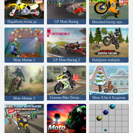
Παράδοση πίτσας με μοτοσικλέτα 2020
GP Moto Racing
Μοτοσυλλέκτης πραγματικών ποδηλάτων
Moto Maniac 2
GP Moto Racing 2
Ποδήλατο ποδηλάτων με βρωμιά enduro
Extreme Bike Driving 3d
Moto X3m 4 Χειμώνας
Moto Maniac 3