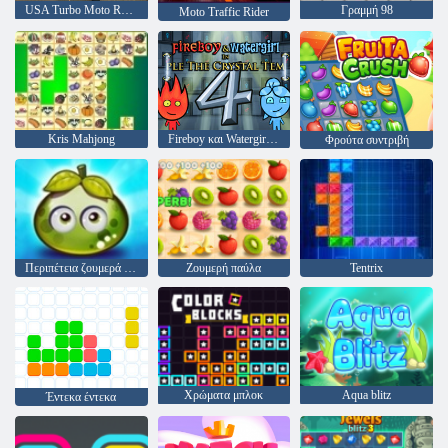
USA Turbo Moto Racer Nitro Bike Racing
Γραμμή 98
Moto Traffic Rider
Kris Mahjong
Fireboy και Watergirl 4: Crystal Temple
Φρούτα συντριβή
Περιπέτεια ζουμερά μούρα
Ζουμερή παύλα
Tentrix
Χρώματα μπλοκ
Aqua blitz
Έντεκα έντεκα