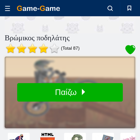
Βρώμικος ποδηλάτης
(Total 87)
Παίζω