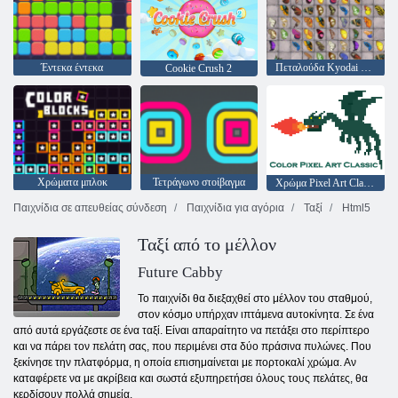
Έντεκα έντεκα
Πεταλούδα Kyodai HD
Cookie Crush 2
Χρώματα μπλοκ
Τετράγωνο στοίβαγμα
Χρώμα Pixel Art Classic
Παιχνίδια σε απευθείας σύνδεση
Παιχνίδια για αγόρια
Ταξί
Html5
Ταξί από το μέλλον
Future Cabby
Το παιχνίδι θα διεξαχθεί στο μέλλον του σταθμού,
στον κόσμο υπήρχαν ιπτάμενα αυτοκίνητα. Σε ένα
από αυτά εργάζεστε σε ένα ταξί. Είναι απαραίτητο να πετάξει στο περίπτερο
και να πάρει τον πελάτη σας, που περιμένει στα δύο πράσινα πυλώνες. Που
ξεκίνησε την πλατφόρμα, η οποία επισημαίνεται με πορτοκαλί χρώμα. Αν
καταφέρετε να με ακρίβεια και σωστά εξυπηρετήσει όλους τους πελάτες, θα
κερδίσουν πολλά σημεία.