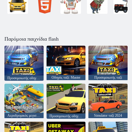
Παρόμοια παιχνίδια flash
Οδηγός ταξί: Master
Προσομοιωτής ταξί
Προσομοιωτής οδηγού ταξί
Αεροδρομικός μεγιστάνας του αεροδρομίου ταξί
Simulator ταξί 2024
Προσομοιωτής οδηγού ταξί