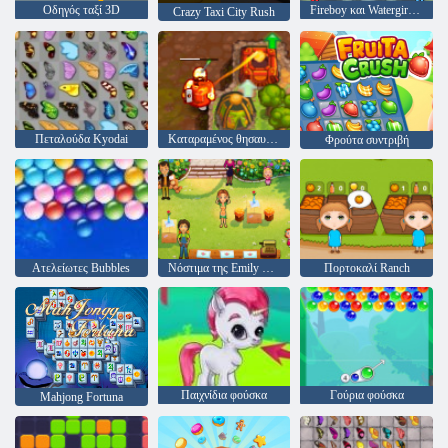
Οδηγός ταξί 3D
Fireboy και Watergirl 4: Crystal Temple
Crazy Taxi City Rush
Πεταλούδα Kyodai
Καταραμένος θησαυρός 2
Φρούτα συντριβή
Ατελείωτες Bubbles
Νόστιμα της Emily Home Sweet Home
Πορτοκαλί Ranch
Παιχνίδια φούσκα
Γούρια φούσκα
Mahjong Fortuna