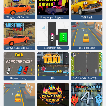
Οδηγός ταξί Λας Βέγκας
Πρόγραμμα οδήγησης Uber Getaway
Ταξί Rush
Οδηγός Mustang City 2024
Παραλαβή ταξί
Ταξί Fast Lane
Ταξί
CAB CAR - Οδήγηση ταξί και παραλαβή επιβατών
Πάρκο το ταξί 3