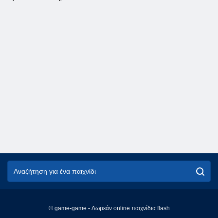
© game-game - Δωρεάν online παιχνίδια flash