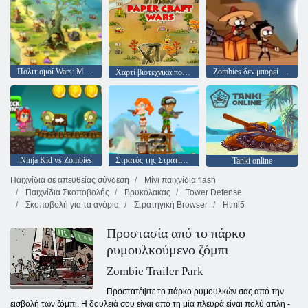
Πολιτισμοί Wars: Μάστερ Edition
Zombies δεν μπορεί να πηδήξει
Χαρτί βιοτεχνικά πολέμους
Ninja Kid vs Zombies
Στρατός της Στρατιώτες: Αντίσταση
Tanki online
Παιχνίδια σε απευθείας σύνδεση
Μίνι παιχνίδια flash
Παιχνίδια Σκοποβολής
Βρυκόλακας
Tower Defense
Σκοποβολή για τα αγόρια
Στρατηγική Browser
Html5
Προστασία από το πάρκο
ρυμουλκούμενο ζόμπι
Zombie Trailer Park
Προστατέψτε το πάρκο ρυμουλκών σας από την
εισβολή των ζόμπι. Η δουλειά σου είναι από τη μία πλευρά είναι πολύ απλή -