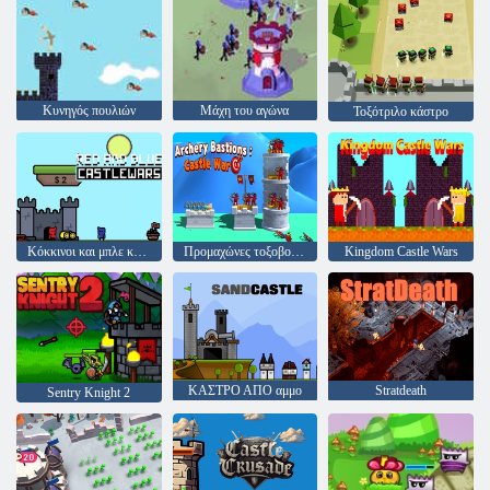
Κυνηγός πουλιών
Μάχη του αγώνα
Τοξότριλο κάστρο
Κόκκινοι και μπλε κάστροι
Προμαχώνες τοξοβολίας: πόλεμος του Κάστρου
Kingdom Castle Wars
ΚΑΣΤΡΟ ΑΠΟ αμμο
Stratdeath
Sentry Knight 2