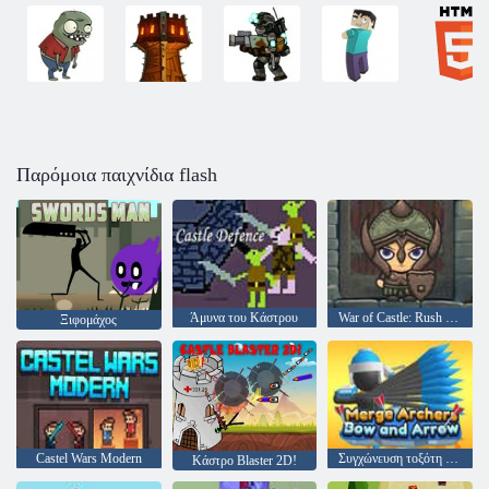
Παρόμοια παιχνίδια flash
Άμυνα του Κάστρου
War of Castle: Rush royale και Drag and Drop
Ξιφομάχος
Castel Wars Modern
Συγχώνευση τοξότη και βέλος
Κάστρο Blaster 2D!