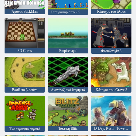
Άμυνας StickMan
Κάτοχος του άλσος
Σταυροφορία του Κάστρου
3D Chess
Empire νησί
Φεουδαρχία 3
Βασίλειο βιασύνη
Διαγαλαξιακό θωρηκτά
Κάτοχος του Grove 3
Τακτική Blitz
D-Day: Rush - Tower Defense
Ένα τεράστιο στρατό