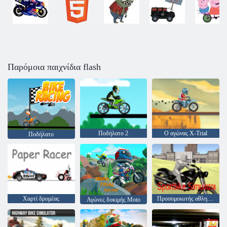
Παρόμοια παιχνίδια flash
Ποδήλατο 2
Ο αγώνας X-Trial
Ποδήλατο
Χαρτί δρομέας
Προσομοιωτής αθλητισμού
Αγώνες δοκιμής Moto