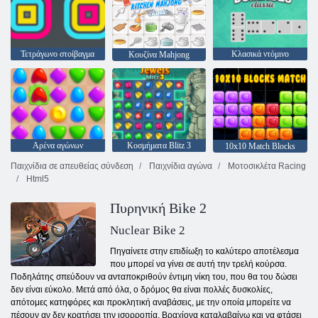
Τετράγωνο στοίβαγμα
Κλασικά ντόμινο
Κουζίνα Mahjong
Αρένα αγώνων
Κοσμήματα Blitz 3
10x10 Match Blocks
Παιχνίδια σε απευθείας σύνδεση
Παιχνίδια αγώνα
Μοτοσικλέτα Racing
Html5
Πυρηνική Bike 2
Nuclear Bike 2
Πηγαίνετε στην επιδίωξη το καλύτερο αποτέλεσμα
που μπορεί να γίνει σε αυτή την τρελή κούρσα.
Ποδηλάτης σπεύδουν να ανταποκριθούν έντιμη νίκη του, που θα του δώσει
δεν είναι εύκολο. Μετά από όλα, ο δρόμος θα είναι πολλές δυσκολίες,
απότομες κατηφόρες και προκλητική αναβάσεις, με την οποία μπορείτε να
πέσουν αν δεν κρατήσει την ισορροπία. Βραχίονα καταλαβαίνω και να φτάσει