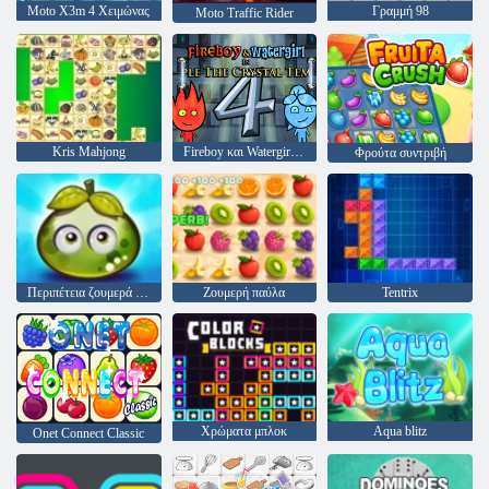
Moto X3m 4 Χειμώνας
Γραμμή 98
Moto Traffic Rider
Kris Mahjong
Fireboy και Watergirl 4: Crystal Temple
Φρούτα συντριβή
Περιπέτεια ζουμερά μούρα
Ζουμερή παύλα
Tentrix
Χρώματα μπλοκ
Aqua blitz
Onet Connect Classic