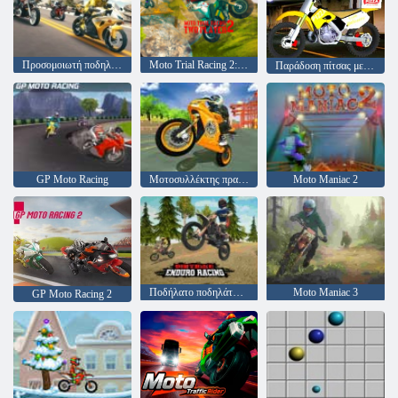
Προσομοιωτή ποδηλάτου αυτοκινητόδρομου
Moto Trial Racing 2: Δύο παίκτες
Παράδοση πίτσας με μοτοσικλέτα 2020
GP Moto Racing
Μοτοσυλλέκτης πραγματικών ποδηλάτων
Moto Maniac 2
Ποδήλατο ποδηλάτων με βρωμιά enduro
Moto Maniac 3
GP Moto Racing 2