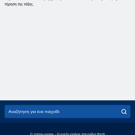
τήρηση της τάξης.
© game-game - Δωρεάν online παιχνίδια flash