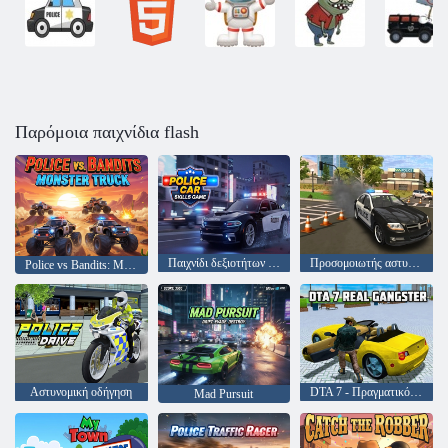
Παρόμοια παιχνίδια flash
Παιχνίδι δεξιοτήτων αστυνομικού αυτοκινήτου
Προσομοιωτής αστυνομικών καταδίωξης αστυνομικών
Police vs Bandits: Monster Truck
Αστυνομική οδήγηση
DTA 7 - Πραγματικός γκάνγκστερ
Mad Pursuit