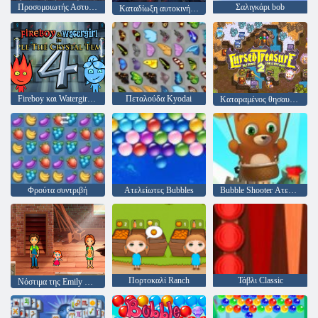
Προσομοιωτής Αστυνομίας
Σαλιγκάρι bob
Καταδίωξη αυτοκινήτου της αστυνομίας της πόλης
Fireboy και Watergirl 4: Crystal Temple
Πεταλούδα Kyodai
Καταραμένος θησαυρός 2
Φρούτα συντριβή
Ατελείωτες Bubbles
Bubble Shooter Ατελείωτες
Πορτοκαλί Ranch
Τάβλι Classic
Νόστιμα της Emily Home Sweet Home