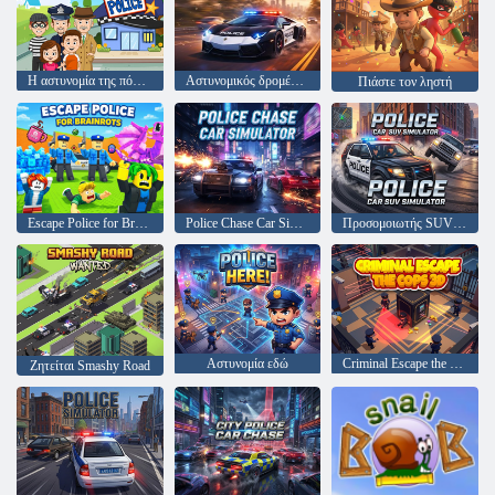
Η αστυνομία της πόλης μου
Αστυνομικός δρομέας κυκλοφορίας
Πιάστε τον ληστή
Escape Police for Brainrots
Police Chase Car Simulator
Προσομοιωτής SUV αστυνομικών αυτοκινήτων
Αστυνομία εδώ
Criminal Escape the Cops 3D
Ζητείται Smashy Road