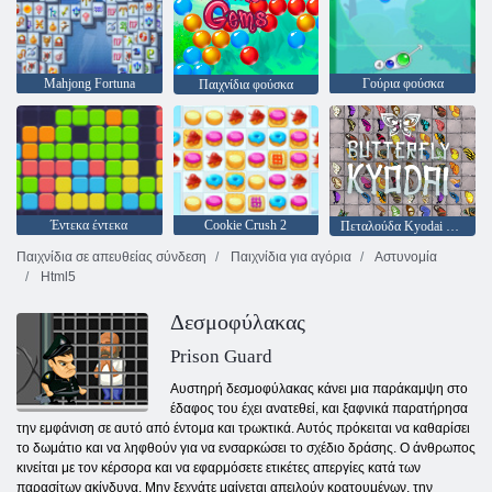
Mahjong Fortuna
Γούρια φούσκα
Παιχνίδια φούσκα
Έντεκα έντεκα
Cookie Crush 2
Πεταλούδα Kyodai HD
Παιχνίδια σε απευθείας σύνδεση
Παιχνίδια για αγόρια
Αστυνομία
Html5
Δεσμοφύλακας
Prison Guard
Αυστηρή δεσμοφύλακας κάνει μια παράκαμψη στο
έδαφος του έχει ανατεθεί, και ξαφνικά παρατήρησα
την εμφάνιση σε αυτό από έντομα και τρωκτικά. Αυτός πρόκειται να καθαρίσει
το δωμάτιο και να ληφθούν για να ενσαρκώσει το σχέδιο δράσης. Ο άνθρωπος
κινείται με τον κέρσορα και να εφαρμόσετε ετικέτες απεργίες κατά των
παρασίτων ακίνδυνα. Μην ξεχνάτε μαίνεται απειλούν κρατουμένων, την