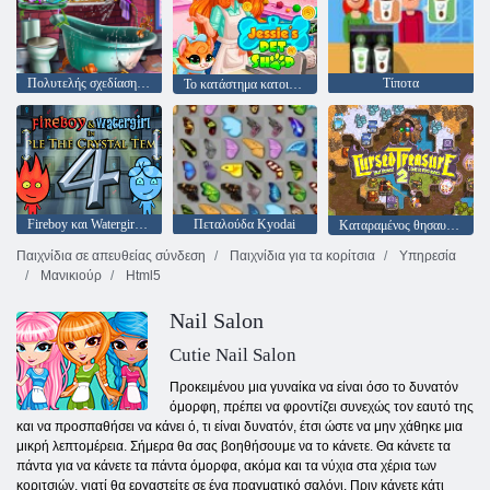
Πολυτελής σχεδίαση μπάνιου
Τίποτα
Το κατάστημα κατοικίδιων ζώων της Jessie
Fireboy και Watergirl 4: Crystal Temple
Πεταλούδα Kyodai
Καταραμένος θησαυρός 2
Παιχνίδια σε απευθείας σύνδεση
Παιχνίδια για τα κορίτσια
Υπηρεσία
Μανικιούρ
Html5
Nail Salon
Cutie Nail Salon
Προκειμένου μια γυναίκα να είναι όσο το δυνατόν
όμορφη, πρέπει να φροντίζει συνεχώς τον εαυτό της
και να προσπαθήσει να κάνει ό, τι είναι δυνατόν, έτσι ώστε να μην χάθηκε μια
μικρή λεπτομέρεια. Σήμερα θα σας βοηθήσουμε να το κάνετε. Θα κάνετε τα
πάντα για να κάνετε τα πάντα όμορφα, ακόμα και τα νύχια στα χέρια των
κοριτσιών, γιατί θα εργαστείτε σε ένα πραγματικό σαλόνι. Πριν κάνετε κάτι