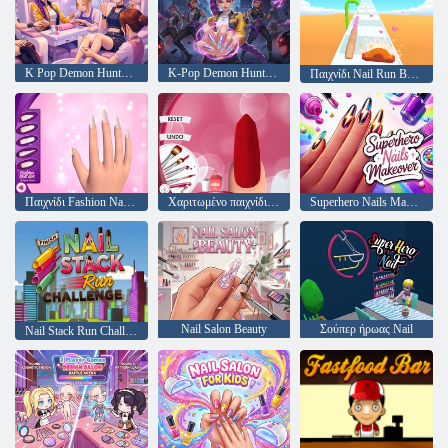
K Pop Demon Hunters Nail Studio
K-Pop Demon Hunters Nail Studio
Παιχνίδι Nail Run Bridge
Παιχνίδι Fashion Nail Art Designs
Χαριτωμένο παιχνίδι 3D σχεδίων νυχιών
Superhero Nails Makeover
Nail Salon Beauty
Σούπερ ήρωας Nail
Nail Stack Run Challenge