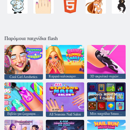
Παρόμοια παιχνίδια flash
Καρφιά καλοκαιρινών καρφιών Barbee
3D ακρυλικό νυχιών: Παιχνίδι τέχνης νυχιών
Cool Girl Aesthetics
Βιβλίο για ζωγραφική: Κορίτσια σχεδιασμός τέχνης νυχιών
Μίνι παιχνίδια Smooth Mood
All Seasons Nail Salon