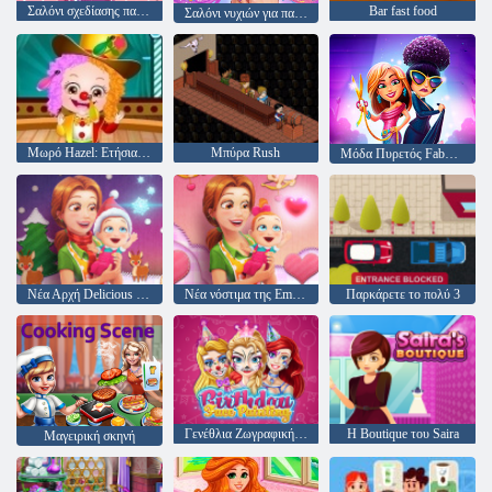
Σαλόνι σχεδίασης παιχνιδιών 2 παικτών
Bar fast food
Σαλόνι νυχιών για παιδιά
Μωρό Hazel: Ετήσια μέρα στο σχολείο
Μπύρα Rush
Μόδα Πυρετός Fabulous της Angela
Νέα Αρχή Delicious Emily Χριστούγεννα Edition
Νέα νόστιμα της Emily Αρχίζοντας έκδοση του Αγίου Βαλεντίνου
Παρκάρετε το πολύ 3
Γενέθλια Ζωγραφική προσώπου
Η Boutique του Saira
Μαγειρική σκηνή