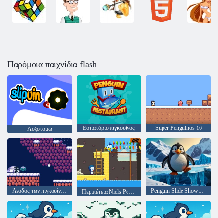
Παρόμοια παιχνίδια flash
Εστιατόριο πιγκουίνος
Super Penguinos 16
Λοξοτομώ
Άνοδος των πιγκουίνων
Penguin Slide Showdown Coin Rush Challenge
Περιπέτεια Niels Penguin