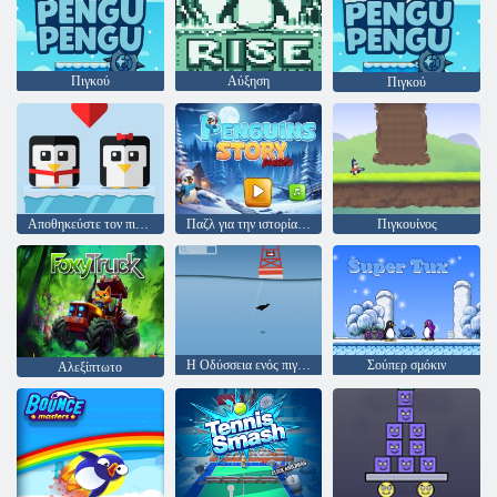
Πιγκού
Αύξηση
Πιγκού
Αποθηκεύστε τον πιγκουίνο
Παζλ για την ιστορία των πιγκουίνων
Πιγκουίνος
Η Οδύσσεια ενός πιγκουίνος
Σούπερ σμόκιν
Αλεξίπτωτο