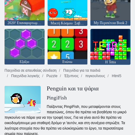
2020! Επαναφορτωμένος
My Περιπέτεια Book 2
Μικτή Κόσμου: Σαββατοκύριακο
Εξάξιο
Ενώνω
Η Tetra
Παιχνίδια σε απευθείας σύνδεση
Παιχνίδια για τα παιδιά
Παιχνίδια λογικής
Puzzle
Έξυπνος
πιγκουΐνους
Html5
Penguin και τα ψάρια
PingiFish
Παίζοντας PingiFish, που μεταφέρονται στους
παγετώνες, όπου θα πρέπει να βοηθήσει το μικρό
πιγκουίνο να πάρει για να την τροφή τους. Για να γίνει αυτό θα πρέπει να
οικοδομήσουμε μια σταθερή δρόμο γι 'αυτόν, και στη συνέχεια σπρώξτε. Τα
λιγότερα στοιχεία που θα πρέπει να ολοκληρώσει το έργο, τα περισσότερα
σημεία που παίρνετε.