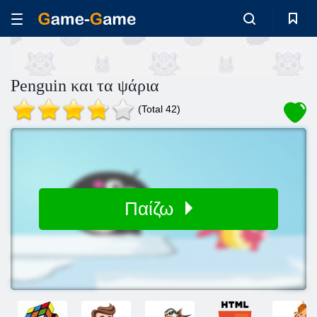
Penguin και τα ψάρια
(Total 42)
Παίζω