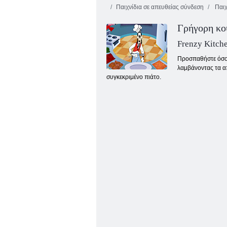
Παιχνίδια σε απευθείας σύνδεση
Παιχ
Γρήγορη κο
Frenzy Kitch
Προσπαθήστε όσο τ
λαμβάνοντας τα απ
συγκεκριμένο πιάτο.
Ariel μωρό Διακόσμηση