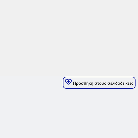
Προσθήκη στους σελιδοδείκτες