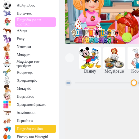
Αθλητισμός
Πετώντας
Παιχνίδια για τα
κορίτσια
Αλογα
Pony
Ντύνομαι
Μπάρμπι
Μαγείρεμα των
τροφίμων
Disney
Μαγείρεμα
Κου
Κομμωτής
Χρωματισμός
Μακιγιάζ
Παγωμένος
Κουζίνα Roxie: Cromboloni
Χρωματιστά μπλοκ
Δεινόσαυροι
Περιπέτεια
Παιχνίδια για δύο
Fireboy και Watergirl