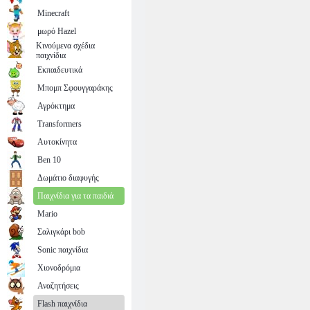
Minecraft
μωρό Hazel
Κινούμενα σχέδια
παιχνίδια
Εκπαιδευτικά
Μπομπ Σφουγγαράκης
Αγρόκτημα
Transformers
Αυτοκίνητα
Ben 10
Δωμάτιο διαφυγής
Παιχνίδια για τα παιδιά
Mario
Σαλιγκάρι bob
Sonic παιχνίδια
Χιονοδρόμια
Αναζητήσεις
Flash παιχνίδια