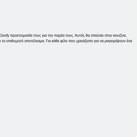
oofy προετοιμασία τους για την παρέα τους. Αυτός θα σπεύσει στην κουζίνα,
ει το επιθυμητό αποτέλεσμα. Για κάθε φίλο που χρειάζεστε για να μαγειρέψουν ένα