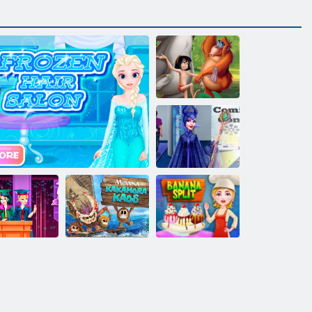
Το βιβλίο
ζούγκλα:
ζούγκλα σπριντ
Κοιμάται
πριγκίπισσα
κακοποιός
cosplay
Disney
ριγκίπισσες
Moana:
ποφοίτηση
Κατεψυγμένα. Χτένισμα σχεδιασμός
Kakamora Kaos
Μπανάνα σπλιτ