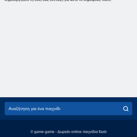
© game-game - Δωρεάν online παιχνίδια flash