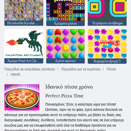
Πεταλούδα Kyodai HD
Τετράγωνο στοίβαγμα
Χρώματα μπλοκ
Χρώμα Pixel Art Classic
Αρένα αγώνων
Καραμέλα βροχή 5
Παιχνίδια σε απευθείας σύνδεση
Παιχνίδια για τα κορίτσια
Πίτσα
Html5
Ιδανικό πίτσα χρόνο
Perfect Pizza Time
Πεινασμένοι; Έτσι, η καλύτερη ώρα για πίτσα!
Ωστόσο, πριν να το φάει, έχετε κάποια δουλειά να
κάνουμε για να προετοιμάσει αυτό το υπέροχο πιάτο, με βάση τις δικές σας
διατροφικές συνήθειες. Αντίθετα, τοποθετήστε τον εαυτό σας σε ένα υπέροχο
κουζίνα μας και να επωφεληθείτε από όλα τα διαθέσιμα προϊόντα για να
δημιουργήσετε τη δική σας συνταγή για αυτό το δημοφιλές πιάτο.