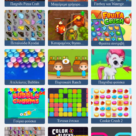
Παιχνίδι Pizza Craft
Fireboy και Watergirl 4: Crystal Temple
Μαγείρεμα γρήγορου φαγητού
Πεταλούδα Kyodai
Καταραμένος θησαυρός 2
Φρούτα συντριβή
Ατελείωτες Bubbles
Πορτοκαλί Ranch
Παιχνίδια φούσκα
Έντεκα έντεκα
Cookie Crush 2
Γούρια φούσκα