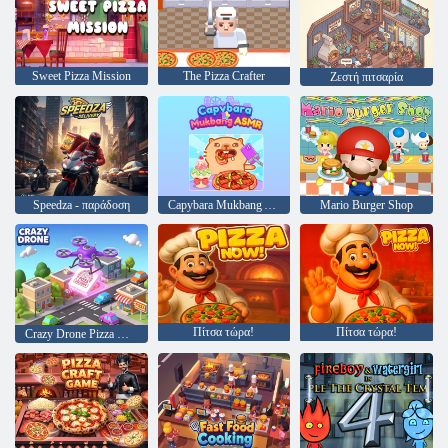
Sweet Pizza Mission
The Pizza Crafter
Ζεστή πιτσαρία
Speedza - παράδοση
Capybara Mukbang ASMR
Mario Burger Shop
Πίτσα τώρα!
Πίτσα τώρα!
Crazy Drone Pizza Delivery