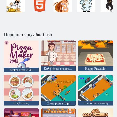
Παρόμοια παιχνίδια flash
Καλή πίτσα, υπέροχη πίτσα
Happy Pizzaiolo!
Maker Pizza 2048
Παζλ πίτσας
Cheezi pizza έτοιμη
Cheez pizza έτοιμη