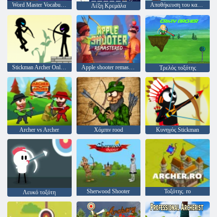
Word Master Vocabulary Challenge
Αποθήκευση του καουμπόι
Λέξη Κρεμάλα
Stickman Archer Online 4
Apple shooter remastered
Τρελός τοξότης
Archer vs Archer
Χόμπιν rood
Κυνηγός Stickman
Sherwood Shooter
Τοξότης. ro
Λευκό τοξότη