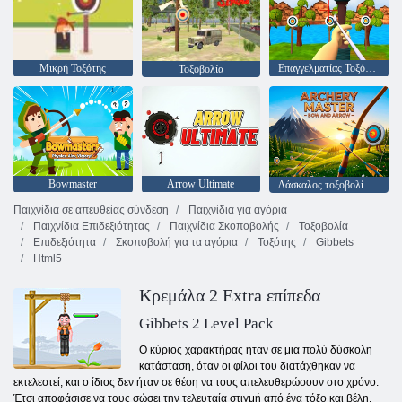
Μικρή Τοξότης
Επαγγελματίας Τοξότης
Τοξοβολία
Bowmaster
Arrow Ultimate
Δάσκαλος τοξοβολίας - τόξο και βέλος
Παιχνίδια σε απευθείας σύνδεση
Παιχνίδια για αγόρια
Παιχνίδια Επιδεξιότητας
Παιχνίδια Σκοποβολής
Τοξοβολία
Επιδεξιότητα
Σκοποβολή για τα αγόρια
Τοξότης
Gibbets
Html5
Κρεμάλα 2 Extra επίπεδα
Gibbets 2 Level Pack
Ο κύριος χαρακτήρας ήταν σε μια πολύ δύσκολη
κατάσταση, όταν οι φίλοι του διατάχθηκαν να
εκτελεστεί, και ο ίδιος δεν ήταν σε θέση να τους απελευθερώσουν στο χρόνο.
Έτσι αποφάσισε να τους σώσει την τελευταία στιγμή από ένα τόξο και βέλη.