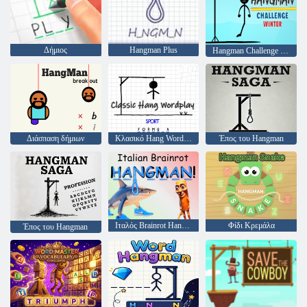
Δήμιος
Hangman Plus
Hangman Challenge Χειμώνας
Διάσπαση δήμιων
Κλασικό Hang Wordplay
Έπος του Hangman
Ιταλός Brainrot Hangman!
Φίδι Κρεμάλα
Έπος του Hangman