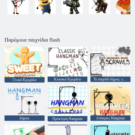
Παρόμοια παιχνίδια flash
Κλασικό Κρεμάλα
Το παιχνίδι δήμιος: γράφουνε
Γλυκό Κρεμάλα
Δήμιος
Απόκριες Hangman
Πρόκληση Hangman