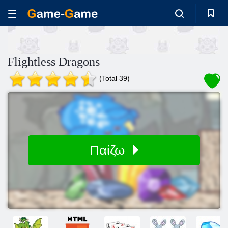
Flightless Dragons
(Total 39)
Παίζω