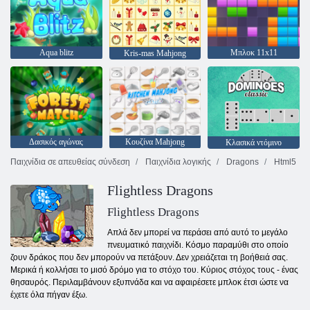
Aqua blitz
Μπλοκ 11x11
Kris-mas Mahjong
Δασικός αγώνας
Κουζίνα Mahjong
Κλασικά ντόμινο
Παιχνίδια σε απευθείας σύνδεση
Παιχνίδια λογικής
Dragons
Html5
Flightless Dragons
Flightless Dragons
Απλά δεν μπορεί να περάσει από αυτό το μεγάλο
πνευματικό παιχνίδι. Κόσμο παραμύθι στο οποίο
ζουν δράκος που δεν μπορούν να πετάξουν. Δεν χρειάζεται τη βοήθειά σας.
Μερικά ή κολλήσει το μισό δρόμο για το στόχο του. Κύριος στόχος τους - ένας
θησαυρός. Περιλαμβάνουν εξυπνάδα και να αφαιρέσετε μπλοκ έτσι ώστε να
έχετε όλα πήγαν έξω.