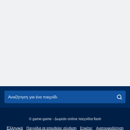
© game-game - Δωρεάν online παιχνίδια flash
English
Ελληνικά
Παιχνίδια σε απευθείας σύνδεση
Ετικέτες
Ανατροφοδότηση