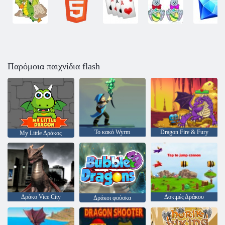
Παρόμοια παιχνίδια flash
Το κακό Wyrm
Dragon Fire & Fury
My Little Δράκος
Δράκο Vice City
Δοκιμές Δράκου
Δράκοι φούσκα