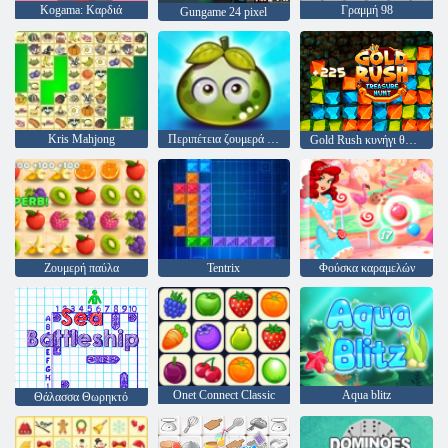
Kogama: Καρδιά
Γραμμή 98
Gungame 24 pixel
Kris Mahjong
Περιπέτεια ζουμερά μούρα
Gold Rush κυνήγι θησαυρού
Ζουμερή παύλα
Tentrix
Φούσκα καραμελών
Onet Connect Classic
Aqua blitz
Θάλασσα Θωρηκτό