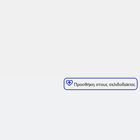
Προσθήκη στους σελιδοδείκτες