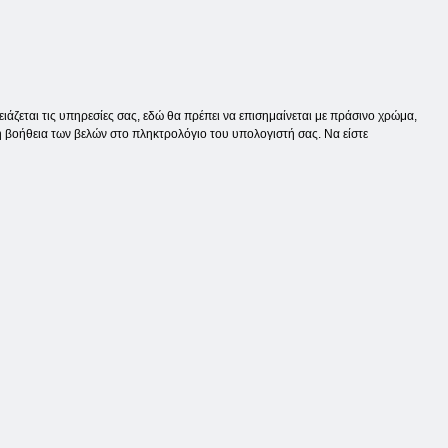
ειάζεται τις υπηρεσίες σας, εδώ θα πρέπει να επισημαίνεται με πράσινο χρώμα,
η βοήθεια των βελών στο πληκτρολόγιο του υπολογιστή σας. Να είστε