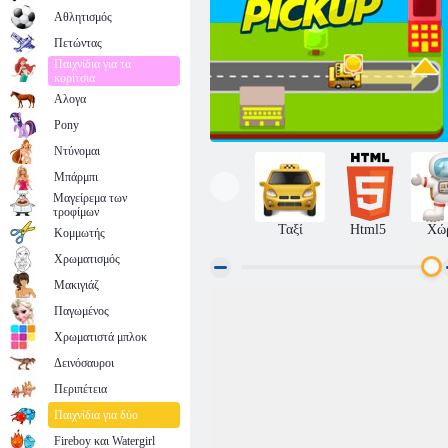
Αθλητισμός
Πετώντας
Παιχνίδια για τα
κορίτσια
Αλογα
Pony
Ντύνομαι
Μπάρμπι
Μαγείρεμα των
τροφίμων
Ταξί
Html5
Χώ
Κομμωτής
Χρωματισμός
Μακιγιάζ
Παγωμένος
Παραλαβή ταξί
Χρωματιστά μπλοκ
Δεινόσαυροι
Περιπέτεια
Παιχνίδια για δύο
Fireboy και Watergirl