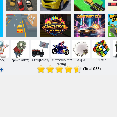
Πραγματικός
Πάρκο Το Ταξί
οδηγός ταξί
Ταξί Zigzag
Τ
Crazy Taxi City
Οδηγός ταξί 3D
Rush
Drift Drift Taxi
Ρά
ρος
Βρυκόλακας
Στάθμευση
Μοτοσικλέτα
Άλμα
Puzzle
Racing
(Total 938)