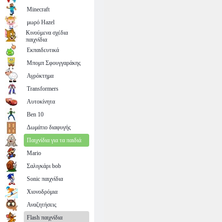
Minecraft
μωρό Hazel
Κινούμενα σχέδια
παιχνίδια
Εκπαιδευτικά
Μπομπ Σφουγγαράκης
Αγρόκτημα
Transformers
Αυτοκίνητα
Ben 10
Δωμάτιο διαφυγής
Παιχνίδια για τα παιδιά
Mario
Σαλιγκάρι bob
Sonic παιχνίδια
Χιονοδρόμια
Αναζητήσεις
Flash παιχνίδια