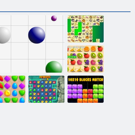
Kris Mahjong
Ζουμερή παύλα
Κοσμήματα
10x10 Match
ρένα αγώνων
Γραμμή 98
Blitz 3
Blocks