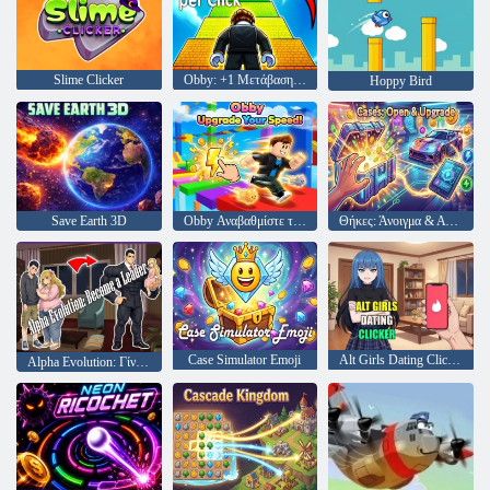
Slime Clicker
Obby: +1 Μετάβαση ανά κλικ
Hoppy Bird
Save Earth 3D
Obby Αναβαθμίστε την ταχύτητά σας!
Θήκες: Άνοιγμα & Αναβάθμιση
Case Simulator Emoji
Alt Girls Dating Clicker
Alpha Evolution: Γίνε ηγέτης