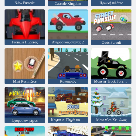
Νέον Ρικοσέτ
Ηρωική πιλότος
Cascade Kingdom
Formula Πυρετός
Ανηφορικός αγώνας 2
Οδός Pursuit
Mini Rush Race
Κακοποιός
Monster Truck Forest-Παράδοση
Κογκάμα: Πηγές καλοριφέρ
Moto x3m Χειμώνας
Ισχυροί κινητήρες