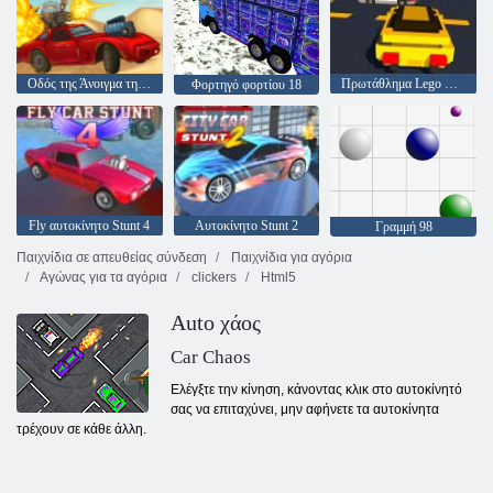
Οδός της Άνοιγμα της Φούρης
Πρωτάθλημα Lego Superhero
Φορτηγό φορτίου 18
Fly αυτοκίνητο Stunt 4
Αυτοκίνητο Stunt 2
Γραμμή 98
Παιχνίδια σε απευθείας σύνδεση
Παιχνίδια για αγόρια
Αγώνας για τα αγόρια
clickers
Html5
Auto χάος
Car Chaos
Ελέγξτε την κίνηση, κάνοντας κλικ στο αυτοκίνητό
σας να επιταχύνει, μην αφήνετε τα αυτοκίνητα
τρέχουν σε κάθε άλλη.