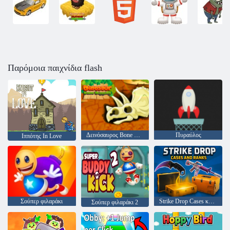
Παρόμοια παιχνίδια flash
Δεινόσαυρος Bone Digging
Πυραύλος
Ιππότης In Love
Σούπερ φιλαράκι
Strike Drop Cases και Ranks
Σούπερ φιλαράκι 2