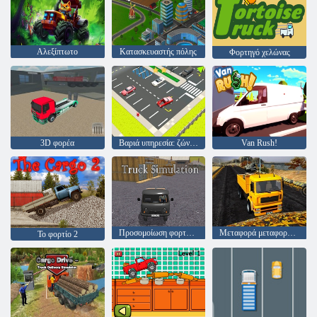
Αλεξίπτωτο
Κατασκευαστής πόλης
Φορτηγό χελώνας
3D φορέα
Βαριά υπηρεσία: ζώνη οχημάτων
Van Rush!
Προσομοίωση φορτηγών
Μεταφορά μεταφοράς φορτηγών μακράς ρυμουλκίας
Το φορτίο 2