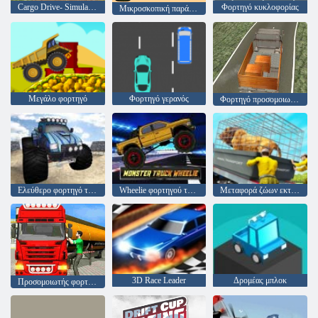
Cargo Drive- Simulator παράδοσης φορτηγών
Φορτηγό κυκλοφορίας
Μικροσκοπική παράδοση
Μεγάλο φορτηγό
Φορτηγό γερανός
Φορτηγό προσομοιωτή φορτηγών
Ελεύθερο φορτηγό τέρας
Wheelie φορτηγού τέρας
Μεταφορά ζώων εκτροφής
3D Race Leader
Δρομέας μπλοκ
Προσομοιωτής φορτηγών πετρελαιοφόρων