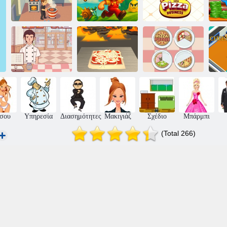
Αυτοκρατορία
γρήγορου
Super Pizza
Επιχείρηση
ε
φαγητού
Quest
αδράνειας
Bu
Καλή πίτσα,
Happy
υπέροχη πίτσα
Pizzaiolo!
Παζλ πίτσας
σου
Υπηρεσία
Διασημότητες
Μακιγιάζ
Σχέδιο
Μπάρμπι
(Total 266)