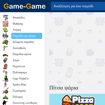
Φυσαλίδες
Mahjong
Λογική
Παιχνίδια για αγόρια
δεξαμενή παιχνίδια
Σκοποβολή
Παιχνίδια αγώνα
Ζόμπι
Περιπέτεια
Ποδόσφαιρο
Lego NinjaGo
Spider-Man
Πίτσα ψάρια
Στρατηγική
Πόλεμος
Σκοπευτής ελεύθερος