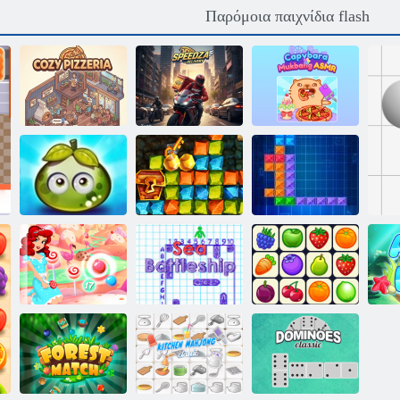
Παρόμοια παιχνίδια flash
Capybara
Speedza -
Mukbang
Ζεστή πιτσαρία
παράδοση
ASMR
Gold Rush
Περιπέτεια
κυνήγι
ζουμερά μούρα
θησαυρού
Tentrix
Φούσκα
Θάλασσα
Onet Connect
καραμελών
Θωρηκτό
Classic