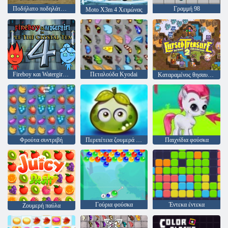
Ποδήλατο ποδηλάτων με βρωμιά enduro
Γραμμή 98
Moto X3m 4 Χειμώνας
Fireboy και Watergirl 4: Crystal Temple
Πεταλούδα Kyodai
Καταραμένος θησαυρός 2
Φρούτα συντριβή
Περιπέτεια ζουμερά μούρα
Παιχνίδια φούσκα
Γούρια φούσκα
Έντεκα έντεκα
Ζουμερή παύλα