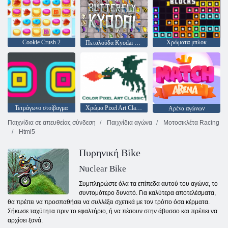
Cookie Crush 2
Χρώματα μπλοκ
Πεταλούδα Kyodai HD
Τετράγωνο στοίβαγμα
Χρώμα Pixel Art Classic
Αρένα αγώνων
Παιχνίδια σε απευθείας σύνδεση
Παιχνίδια αγώνα
Μοτοσικλέτα Racing
Html5
Πυρηνική Bike
Nuclear Bike
Συμπληρώστε όλα τα επίπεδα αυτού του αγώνα, το
συντομότερο δυνατό. Για καλύτερα αποτελέσματα,
θα πρέπει να προσπαθήσει να συλλέξει σχετικά με τον τρόπο όσα κέρματα.
Σήκωσε ταχύτητα πριν το εφαλτήριο, ή να πέσουν στην άβυσσο και πρέπει να
αρχίσει ξανά.