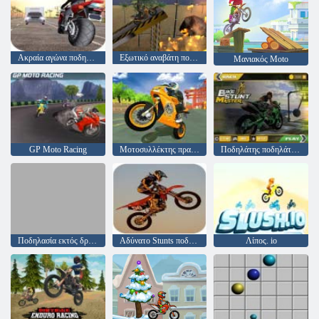
Ακραία αγώνα ποδηλάτων
Εξωτικό αναβάτη ποδηλάτου
Μανιακός Moto
GP Moto Racing
Μοτοσυλλέκτης πραγματικών ποδηλάτων
Ποδηλάτης ποδηλάτων ποδηλάτων
Ποδηλασία εκτός δρόμου
Αδύνατο Stunts ποδήλατο
Λίπος. io