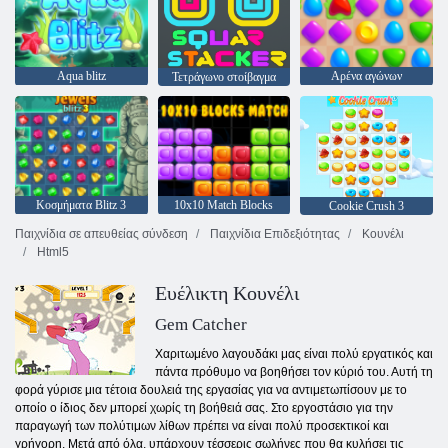
Aqua blitz
Αρένα αγώνων
Τετράγωνο στοίβαγμα
Κοσμήματα Blitz 3
10x10 Match Blocks
Cookie Crush 3
Παιχνίδια σε απευθείας σύνδεση
Παιχνίδια Επιδεξιότητας
Κουνέλι
Html5
Ευέλικτη Κουνέλι
Gem Catcher
Χαριτωμένο λαγουδάκι μας είναι πολύ εργατικός και
πάντα πρόθυμο να βοηθήσει τον κύριό του. Αυτή τη
φορά γύρισε μια τέτοια δουλειά της εργασίας για να αντιμετωπίσουν με το
οποίο ο ίδιος δεν μπορεί χωρίς τη βοήθειά σας. Στο εργοστάσιο για την
παραγωγή των πολύτιμων λίθων πρέπει να είναι πολύ προσεκτικοί και
γρήγορη. Μετά από όλα, υπάρχουν τέσσερις σωλήνες που θα κυλήσει τις