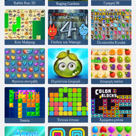
Rabbit Run 3D
Γραμμή 98
Raging Gardens
Kris Mahjong
Fireboy και Watergirl 4: Crystal Temple
Πεταλούδα Kyodai
Φρούτα συντριβή
Περιπέτεια ζουμερά μούρα
Ζουμερή παύλα
Έντεκα έντεκα
Χρώματα μπλοκ
Tentrix