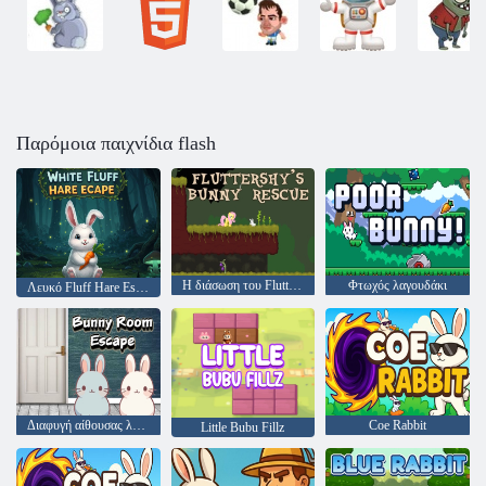
Παρόμοια παιχνίδια flash
Η διάσωση του Fluttershy's Bunny
Φτωχός λαγουδάκι
Λευκό Fluff Hare Escape
Διαφυγή αίθουσας λαγουδάκι
Coe Rabbit
Little Bubu Fillz