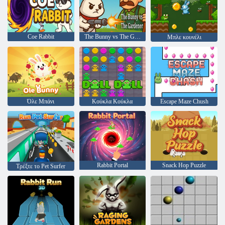
Coe Rabbit
The Bunny vs The Gardener
Μπλε κουνέλι
Όλε Μπάνι
Κούκλα Κούκλα
Escape Maze Chush
Rabbit Portal
Snack Hop Puzzle
Τρέξτε το Pet Surfer