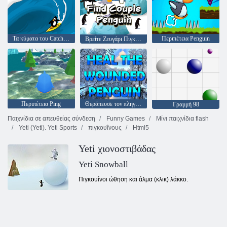
Τα κύματα του Catchin 'Catchin
Περιπέτεια Penguin
Βρείτε Ζευγάρι Πιγκουίνο
Περιπέτεια Ping
Θεράπευσε τον πληγωμένο πιγκουίνο
Γραμμή 98
Παιχνίδια σε απευθείας σύνδεση
Funny Games
Μίνι παιχνίδια flash
Yeti (Yeti). Yeti Sports
πιγκουΐνους
Html5
Yeti χιονοστιβάδας
Yeti Snowball
Πιγκουίνοι ώθηση και άλμα (κλικ) λάκκο.