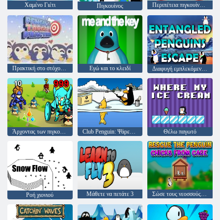
Χαμένο Γιέτι
Περιπέτεια πιγκουίνου χιονοστιβάδας!
Πιγκουίνος
Πρακτική στο στόχο του Pengu
Εγώ και το κλειδί
Διαφυγή εμπλεκόμενων πιγκουίνων
Άρχοντας των πιγκουίνων
Club Penguin: Ψάρεμα πάγου
Θέλω παγωτό
Μάθετε να πετάτε 3
Σώσε τους νεοσσούς πιγκουίνους από το Cage
Ροή χιονιού