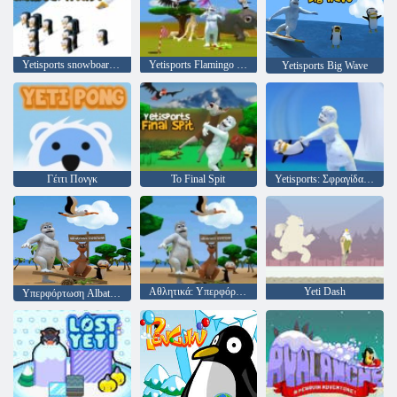
Yetisports snowboard freeride
Yetisports Flamingo Drive
Yetisports Big Wave
Γέιτι Πονγκ
Το Final Spit
Yetisports: Σφραγίδα αναπήδηση
Αθλητικά: Υπερφόρτωση Albatross
Yeti Dash
Υπερφόρτωση Albatross