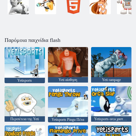
Παρόμοια παιχνίδια flash
Yeti αίσθηση
Yeti rampage
Yetisports
Περιπέτεια της Yeti
Yetisports orca χαστούκι
Yetisports Pingu Πέτα