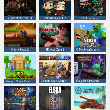
Ζόμπι σκοπευτής 3d
Αποστολή ζόμπι 2
SWAT vs Ζόμπι 2
Νύχτα Ζόμπι 2
Ηλίθιοι ζόμπι 2
Ο Noob σώζει το χωριό
Zombie Rage: Merge 3D
Παιχνίδι Shawarma Kiosk Anomaly
Φάρμα: Nubik Vs Zombies