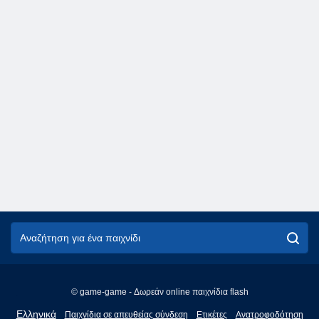
© game-game - Δωρεάν online παιχνίδια flash
English
Ελληνικά
Παιχνίδια σε απευθείας σύνδεση
Ετικέτες
Ανατροφοδότηση