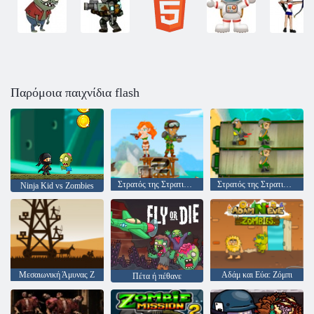
Παρόμοια παιχνίδια flash
Στρατός της Στρατιώτες: Αντίσταση
Στρατός της Στρατιώτες Παγκοσμίου Πολέμου
Ninja Kid vs Zombies
Μεσαιωνική Άμυνας Z
Αδάμ και Εύα: Ζόμπι
Πέτα ή πέθανε