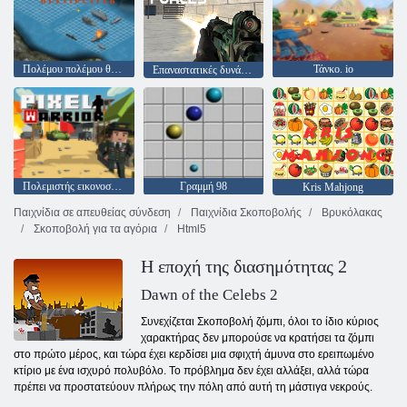
Πολέμου πολέμου θωρηκτό
Τάνκο. io
Επαναστατικές δυνάμεις
Πολεμιστής εικονοστοιχείων
Γραμμή 98
Kris Mahjong
Παιχνίδια σε απευθείας σύνδεση
Παιχνίδια Σκοποβολής
Βρυκόλακας
Σκοποβολή για τα αγόρια
Html5
Η εποχή της διασημότητας 2
Dawn of the Celebs 2
Συνεχίζεται Σκοποβολή ζόμπι, όλοι το ίδιο κύριος
χαρακτήρας δεν μπορούσε να κρατήσει τα ζόμπι
στο πρώτο μέρος, και τώρα έχει κερδίσει μια σφιχτή άμυνα στο ερειπωμένο
κτίριο με ένα ισχυρό πολυβόλο. Το πρόβλημα δεν έχει αλλάξει, αλλά τώρα
πρέπει να προστατεύουν πλήρως την πόλη από αυτή τη μάστιγα νεκρούς.