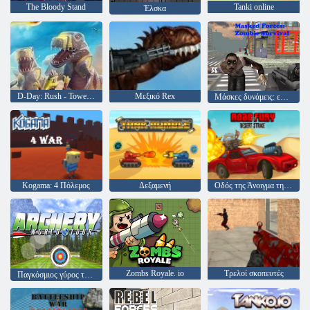
The Bloody Stand
Tanki online
Έλσκα
D-Day: Rush - Tower Defense
Μεξικό Rex
Μάσκες δυνάμεις: επιβίωση ζόμπι
Kogama: 4 Πόλεμος
Δεξαμενή
Οδός της Άνοιγμα της Φούρης
Zombs Royale. io
Τρελοί σκοπευτές
Παγκόσμιος γύρος τοξοβολίας