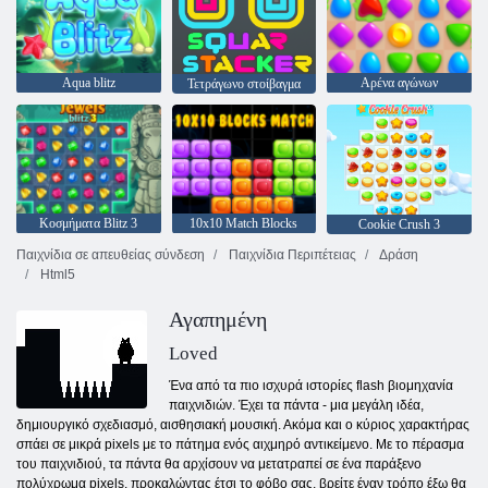
Aqua blitz
Αρένα αγώνων
Τετράγωνο στοίβαγμα
Κοσμήματα Blitz 3
10x10 Match Blocks
Cookie Crush 3
Παιχνίδια σε απευθείας σύνδεση
Παιχνίδια Περιπέτειας
Δράση
Html5
Αγαπημένη
Loved
Ένα από τα πιο ισχυρά ιστορίες flash βιομηχανία
παιχνιδιών. Έχει τα πάντα - μια μεγάλη ιδέα,
δημιουργικό σχεδιασμό, αισθησιακή μουσική. Ακόμα και ο κύριος χαρακτήρας
σπάει σε μικρά pixels με το πάτημα ενός αιχμηρό αντικείμενο. Με το πέρασμα
του παιχνιδιού, τα πάντα θα αρχίσουν να μετατραπεί σε ένα παράξενο
πολύχρωμα pixels, προκαλώντας έτσι το φόβο σας, βρείτε έναν τρόπο έξω θα