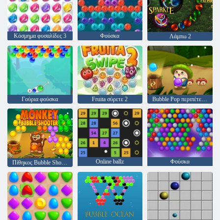
Κόσμημα φυσαλίδες 3
Φούσκα
Λάμπω 2
Γούρια φούσκα
Fruita σύρετε 2
Bubble Pop περιπέτειες
Online ballz
Φούσκα
Πίθηκος Bubble Shooter null