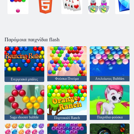
Παρόμοια παιχνίδια flash
Φούσκα Πνεύμα
Ατελείωτες Bubbles
Ενεργειακά μπάλες
Saga shooter bubble
Παιχνίδια φούσκα
Πορτοκαλί Ranch