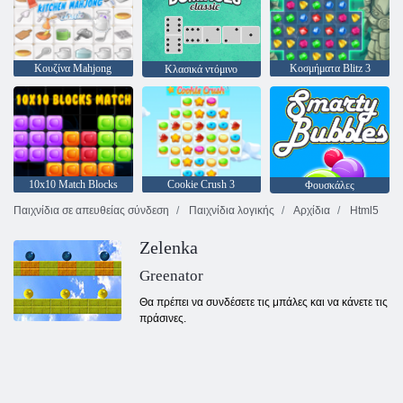
Κουζίνα Mahjong
Κοσμήματα Blitz 3
Κλασικά ντόμινο
10x10 Match Blocks
Cookie Crush 3
Φουσκάλες
Παιχνίδια σε απευθείας σύνδεση
Παιχνίδια λογικής
Αρχίδια
Html5
Zelenka
Greenator
Θα πρέπει να συνδέσετε τις μπάλες και να κάνετε τις
πράσινες.