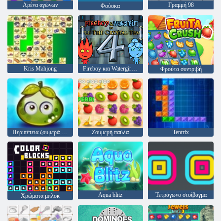
Αρένα αγώνων
Γραμμή 98
Φούσκα
Kris Mahjong
Fireboy και Watergirl 4: Crystal Temple
Φρούτα συντριβή
Περιπέτεια ζουμερά μούρα
Ζουμερή παύλα
Tentrix
Aqua blitz
Τετράγωνο στοίβαγμα
Χρώματα μπλοκ