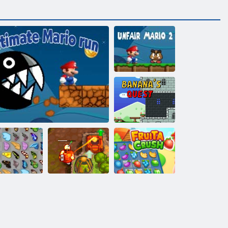
Αθέμιτο Mario
2
Η αναζήτηση
μπανάνας
Πεταλούδα
Καταραμένος
Φρούτα
Kyodai
Ultimate Mario Run
θησαυρός 2
συντριβή