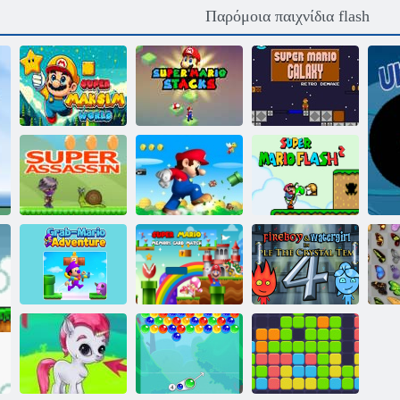
Παρόμοια παιχνίδια flash
Super Maksim
Super Mario
Super Mario
World
Stacks
Galaxy
Σούπερ
Super Mario
Super Mario
δολοφόνος
Jigsaw Puzzle
Flash 2
Ταίριασμα
Fireboy και
Περιπέτεια
κάρτας μνήμης
Watergirl 4:
Grab-Mario
Super Mario
Crystal Temple