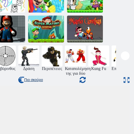
Βιβλίο
Super Mario
ζωγραφικής
Bros. Wonder v.
Τουαλέτα
io για παιδιά
2
Skibidi vs Wario
Ελαστικοί
Super Matino
ΜΑΡΛΙΟ
Υδραυλικοί
Adventure
ΜΑΧΑ
βύρινθος
Δράση
Περιπέτειες
Καταπολέμηση
Kung Fu
Επιδεξιότητ
της για δύο
Πιο σκούρο