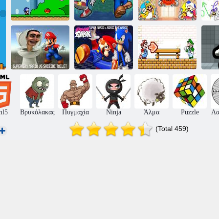
Χαρούμενος
Sonic στο Super
Super Mario και
χρωματισμός
Mario World
Sonic
υδραυλικού
Mar
Τουαλέτα Super
Super Mario &
Spy Mario VS
Sonic FNF
FNF παιχνίδι
Skibidi
Dance
καρτών Blues
ml5
Βρυκόλακας
Πυγμαχία
Ninja
Άλμα
Puzzle
Λα
(Total 459)