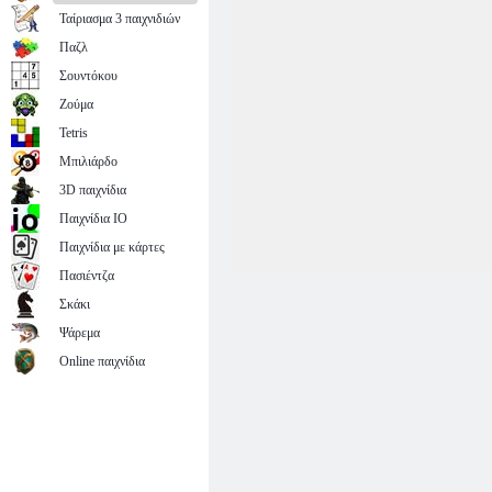
Ταίριασμα 3 παιχνιδιών
Παζλ
Σουντόκου
Ζούμα
Tetris
Μπιλιάρδο
3D παιχνίδια
Παιχνίδια IO
Παιχνίδια με κάρτες
Πασιέντζα
Σκάκι
Ψάρεμα
Online παιχνίδια