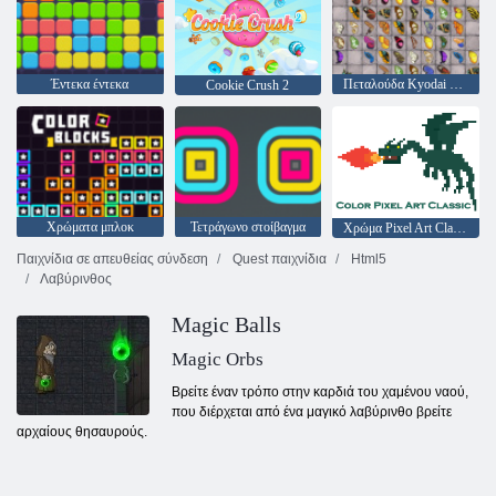
Έντεκα έντεκα
Πεταλούδα Kyodai HD
Cookie Crush 2
Χρώματα μπλοκ
Τετράγωνο στοίβαγμα
Χρώμα Pixel Art Classic
Παιχνίδια σε απευθείας σύνδεση
Quest παιχνίδια
Html5
Λαβύρινθος
Magic Balls
Magic Orbs
Βρείτε έναν τρόπο στην καρδιά του χαμένου ναού,
που διέρχεται από ένα μαγικό λαβύρινθο βρείτε
αρχαίους θησαυρούς.