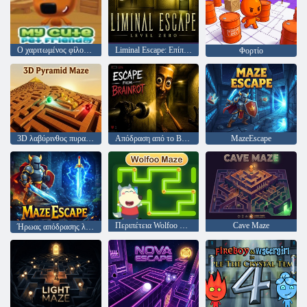
Ο χαριτωμένος φίλος μου για κατοικίδια
Liminal Escape: Επίπεδο Μηδέν
Φορτίο
3D λαβύρινθος πυραμίδας
Απόδραση από το Brainrot
MazeEscape
Περιπέτεια Wolfoo Maze
Cave Maze
Ήρωας απόδρασης λαβύρινθου