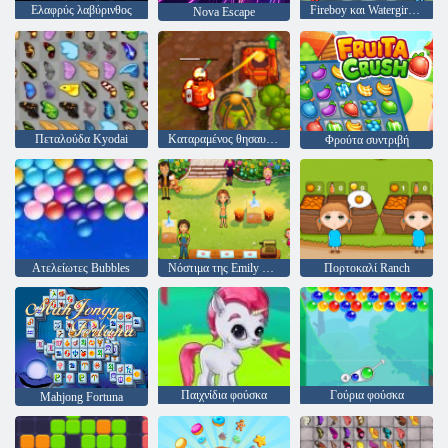
Ελαφρύς λαβύρινθος
Fireboy και Watergirl 4: Crystal Temple
Nova Escape
Πεταλούδα Kyodai
Καταραμένος θησαυρός 2
Φρούτα συντριβή
Ατελείωτες Bubbles
Νόστιμα της Emily Home Sweet Home
Πορτοκαλί Ranch
Παιχνίδια φούσκα
Γούρια φούσκα
Mahjong Fortuna