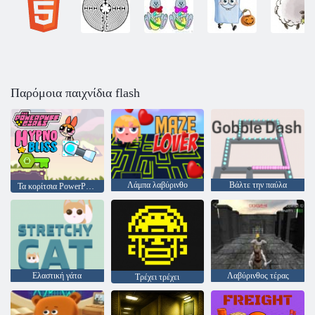
Παρόμοια παιχνίδια flash
Λάμπα λαβύρινθο
Βάλτε την παύλα
Τα κορίτσια PowerPuff Hypno Bliss
Ελαστική γάτα
Λαβύρινθος τέρας
Τρέχει τρέχει