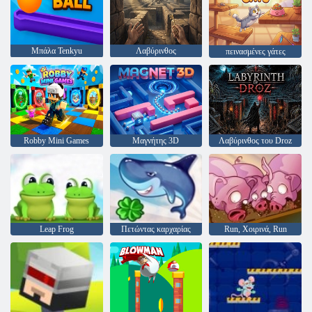
Μπάλα Tenkyu
Λαβύρινθος
πεινασμένες γάτες
Robby Mini Games
Μαγνήτης 3D
Λαβύρινθος του Droz
Leap Frog
Πετώντας καρχαρίας
Run, Χοιρινά, Run