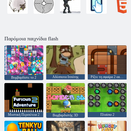
Παρόμοια παιχνίδια flash
Αδέσποτα Ιππότης
Ρίξτε τη σφαίρα 2 online
Βομβαρδίστε το 2
Μυστική Περιπέτεια 2
Πλαίσιο 2
Βομβαρδιστής 3D