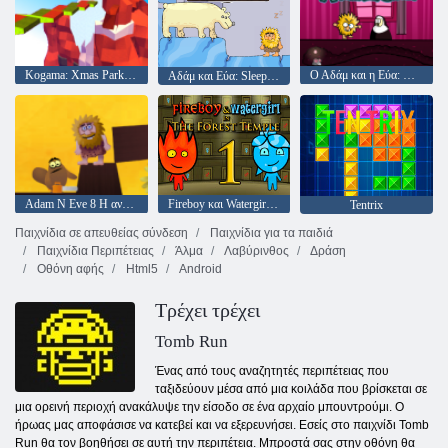
Kogama: Xmas Parkour
Ο Αδάμ και η Εύα: Ο Αδάμ το Φάντασμα
Αδάμ και Εύα: Sleepwalker
Adam N Eve 8 Η αναζήτηση αγάπης
Fireboy και Watergirl 1: Ο ναός των δασών
Tentrix
Παιχνίδια σε απευθείας σύνδεση
Παιχνίδια για τα παιδιά
Παιχνίδια Περιπέτειας
Άλμα
Λαβύρινθος
Δράση
Οθόνη αφής
Html5
Android
Τρέχει τρέχει
Tomb Run
Ένας από τους αναζητητές περιπέτειας που
ταξιδεύουν μέσα από μια κοιλάδα που βρίσκεται σε
μια ορεινή περιοχή ανακάλυψε την είσοδο σε ένα αρχαίο μπουντρούμι. Ο
ήρωας μας αποφάσισε να κατεβεί και να εξερευνήσει. Εσείς στο παιχνίδι Tomb
Run θα τον βοηθήσει σε αυτή την περιπέτεια. Μπροστά σας στην οθόνη θα