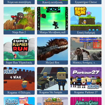
Άλμα και αναπήδηση
Εργαστήριο Chesse
Καυτή εκτόξευση
Ninja Run 2
Μαύρο Μετάβαση null
Επική διαδρομή
Super Run Υδραυλικός
Μεξικό Rex
Μάσκες δυνάμεις: επιβίωση ζόμπι
Kogama Ski Jumping !!
Kogama: Parkour 27
Kogama: 4 Πόλεμος