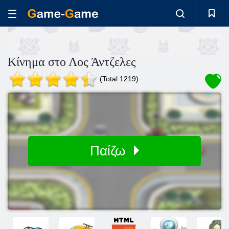
Κίνημα στο Λος Άντζελες
(Total 1219)
Παίζω