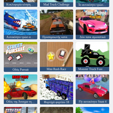
Κυκλοφορία κίνησης σε απευθείας σύνδεση
Mad Truck Challenge
Το αυτοκίνητο τρώει αυτοκίνητο 5
Αυτοκίνητο τρώει αυτοκίνητο: χειμερινή περιπέτεια
Προσομοιωτής καταστροφής ντέρμπι
Δύο πανκ αγωνιστικά
Mini Rush Race
Monster Truck Forest-Παράδοση
Οδός Pursuit
Οδός της Άνοιγμα της Φούρης
Fly αυτοκίνητο Stunt 4
Φορτηγό φορτίου 18