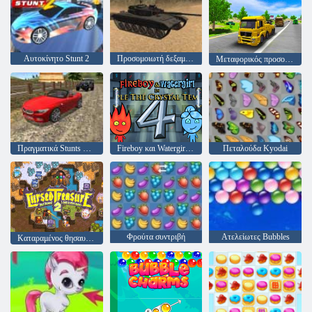
Αυτοκίνητο Stunt 2
Προσομοιωτή δεξαμενών
Μεταφορικός προσομοιωτής μεταφοράς
Πραγματικά Stunts Drift Car Driving 3d
Fireboy και Watergirl 4: Crystal Temple
Πεταλούδα Kyodai
Φρούτα συντριβή
Ατελείωτες Bubbles
Καταραμένος θησαυρός 2