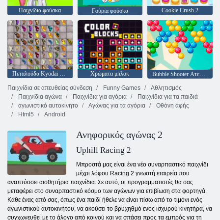
Παιχνίδια φούσκα
Cookie Crush 2
Γούρια φούσκα
Πεταλούδα Kyodai HD
Χρώματα μπλοκ
Bubble Shooter Ατελείωτες
Παιχνίδια σε απευθείας σύνδεση
Funny Games
Αθλητισμός
Παιχνίδια αγώνα
Παιχνίδια για αγόρια
Παιχνίδια για τα παιδιά
αγωνιστικό αυτοκίνητο
Αγώνας για τα αγόρια
Οθόνη αφής
Html5
Android
Ανηφορικός αγώνας 2
Uphill Racing 2
Μπροστά μας είναι ένα νέο συναρπαστικό παιχνίδι
μέχρι λόφου Racing 2 γνωστή εταιρεία που
αναπτύσσει αισθητήρια παιχνίδια. Σε αυτό, οι προγραμματιστές θα σας
μεταφέρει στο συναρπαστικό κόσμο των αγώνων για επιβίωση στα φορτηγά.
Κάθε ένας από σας, όπως ένα παιδί ήθελε να είναι πίσω από το τιμόνι ενός
αγωνιστικού αυτοκινήτου, να ακούσει το βρυχηθμό ενός ισχυρού κινητήρα, να
συγχωνευθεί με το άλογο από κοινού και να σπάσει προς τα εμπρός για τη