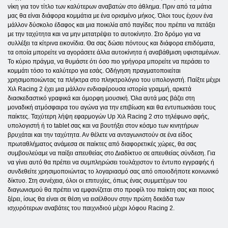
νίκη για τον τίτλο των καλύτερων αναβατών στο άθλημα. Πριν από τα μάτια
μας θα είναι διάφορα κομμάτια με ένα ορισμένο μήκος. Όλοι τους έχουν ένα
μάλλον δύσκολο έδαφος και μια ποικιλία από παγίδες που πρέπει να πετάξει
με την ταχύτητα και να μην μετατρέψει το αυτοκίνητο. Στο δρόμο για να
συλλέξει τα κίτρινα εικονίδια. Θα σας δώσει πόντους και διάφορα επιδόματα,
τα οποία μπορείτε να αγοράσετε άλλα αυτοκίνητα ή αναβάθμιση υφισταμένων.
Το κύριο πράγμα, να θυμάστε ότι όσο πιο γρήγορα μπορείτε να περάσει το
κομμάτι τόσο το καλύτερο για εσάς. Οδήγηση πραγματοποιείται
χρησιμοποιώντας τα πλήκτρα στο πληκτρολόγιο του υπολογιστή. Παίξτε μέχρι
Χιλ Racing 2 έχει μια μάλλον ενδιαφέρουσα ιστορία γραμμή, αρκετά
διασκεδαστικό γραφικά και όμορφη μουσική. Όλα αυτά μας βάζει στη
μοναδική ατμόσφαιρα του αγώνα για την επιβίωση και θα εντυπωσιάσει τους
παίκτες. Ταχύτερη λήψη εφαρμογών Up Χιλ Racing 2 στο τηλέφωνο αφής,
υπολογιστή ή το tablet σας και να βουτήξει στον κόσμο των κινητήρων
βρυχάται και την ταχύτητα. Αν θέλετε να ανταγωνιστούν σε ένα είδος
πρωταθλήματος ανάμεσα σε παίκτες από διαφορετικές χώρες, θα σας
συμβουλεύαμε να παίξει απευθείας στο Διαδίκτυο σε απευθείας σύνδεση. Για
να γίνει αυτό θα πρέπει να συμπληρώσει τουλάχιστον το έντυπο εγγραφής ή
συνδεθείτε χρησιμοποιώντας το λογαριασμό σας από οποιοδήποτε κοινωνικό
δίκτυο. Στη συνέχεια, όλοι οι επιτυχίες, όπως ένας συμμετέχων του
διαγωνισμού θα πρέπει να εμφανίζεται στο προφίλ του παίκτη σας και ποιος
ξέρει, ίσως θα είναι σε θέση να εισέλθουν στην πρώτη δεκάδα των
ισχυρότερων αναβάτες του παιχνιδιού μέχρι λόφου Racing 2.