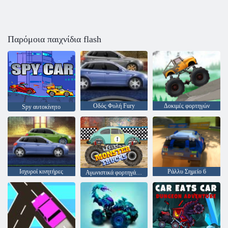
Παρόμοια παιχνίδια flash
Οδός Φυλή Fury
Δοκιμές φορτηγών
Spy αυτοκίνητο
Ισχυροί κινητήρες
Ράλλυ Σημείο 6
Αγωνιστικά φορτηγά τέρας