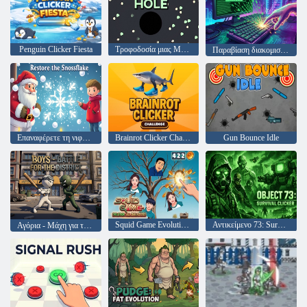
Penguin Clicker Fiesta
Τροφοδοσία μιας Μαύρης Τρύπας
Παραβίαση διακομιστή: Clicker
Επαναφέρετε τη νιφάδα χιονιού
Brainrot Clicker Challenge
Gun Bounce Idle
Squid Game Evolution: All Characters!
Αντικείμενο 73: Survival Clicker
Αγόρια - Μάχη για την Περιοχή