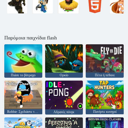
Παρόμοια παιχνίδια flash
Πιάσε το βάτραχο
Ορκίο
Πέτα ή πέθανε
Robbie: Σχεδιάστε το σπαθί σας
Πατήστε κυνηγοί
Αδρανές πόνγκ