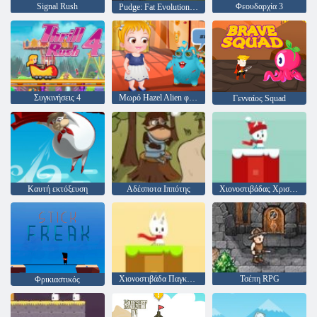
Signal Rush
Φεουδαρχία 3
Pudge: Fat Evolution Clicker
Συγκινήσεις 4
Μωρό Hazel Alien φίλο
Γενναίος Squad
Καυτή εκτόξευση
Αδέσποτα Ιππότης
Χιονοστιβάδας Χριστούγεννα Κόσμος
Χιονοστιβάδα Παγκόσμια
Τσέπη RPG
Φρικιαστικός