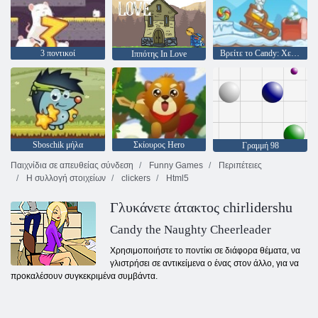
3 ποντικοί
Βρείτε το Candy: Χειμώνας
Ιππότης In Love
Sboschik μήλα
Σκίουρος Hero
Γραμμή 98
Παιχνίδια σε απευθείας σύνδεση
Funny Games
Περιπέτειες
Η συλλογή στοιχείων
clickers
Html5
Γλυκάνετε άτακτος chirlidershu
Candy the Naughty Cheerleader
Χρησιμοποιήστε το ποντίκι σε διάφορα θέματα, να
γλιστρήσει σε αντικείμενα ο ένας στον άλλο, για να
προκαλέσουν συγκεκριμένα συμβάντα.