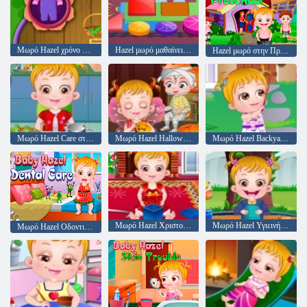
Μωρό Hazel χρόνο κηπουρική
Hazel μωρό μαθαίνει Σχήματα
Hazel μωρό στην Προσχολική
Μωρό Hazel Care στομάχι
Μωρό Hazel Halloween Party
Μωρό Hazel Backyard Κόμμα
Μωρό Hazel Χριστούγεννα ώρα
Μωρό Hazel Υγιεινή Φροντίδα
Μωρό Hazel Οδοντιατρική περίθαλψη