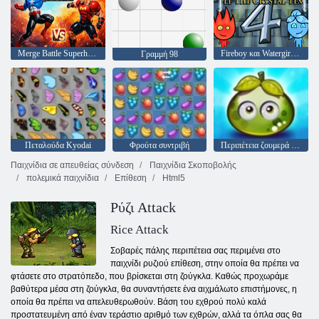
Merge Battle Superhero Fight
Fireboy και Watergirl 4: Crystal Temple
Γραμμή 98
Πεταλούδα Kyodai
Φρούτα συντριβή
Περιπέτεια ζουμερά μούρα
Παιχνίδια σε απευθείας σύνδεση
Παιχνίδια Σκοποβολής
πολεμικά παιχνίδια
Επίθεση
Html5
Ρύζι Attack
Rice Attack
Σοβαρές πάλης περιπέτεια σας περιμένει στο
παιχνίδι ρυζιού επίθεση, στην οποία θα πρέπει να
φτάσετε στο στρατόπεδο, που βρίσκεται στη ζούγκλα. Καθώς προχωράμε
βαθύτερα μέσα στη ζούγκλα, θα συναντήσετε ένα αιχμάλωτο επιστήμονες, η
οποία θα πρέπει να απελευθερωθούν. Βάση του εχθρού πολύ καλά
προστατευμένη από έναν τεράστιο αριθμό των εχθρών, αλλά τα όπλα σας θα