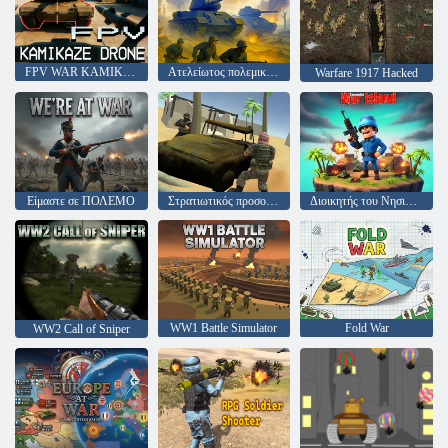
FPV WAR KAMIKAZE DRONE
Ατελείωτος πολεμικός remaster
Warfare 1917 Hacked
Είμαστε σε ΠΟΛΕΜΟ
Στρατιωτικός προσομοιωτής μάχης
Διοικητής του Νησιού των Πολέμων
WW1 Battle Simulator
Fold War
WW2 Call of Sniper