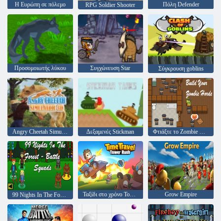
Η Ευρώπη σε πόλεμο
Πόλη Defender
RPG Soldier Shooter
Προσομοιωτής λύκου
Συγχώνευση Star
Σύγκρουση goblins
Angry Cheetah Simulator 3D
Δεξαμενές Stickman
Φτιάξτε το Zombie Horde σας
Ταξίδι στο χρόνο Tower Rush
Grow Empire
99 Nights In The Forest- Battle Squads