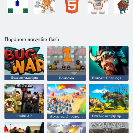
Παρόμοια παιχνίδια flash
Πόλεμος σκαθάρια
Πολιορκία
Βίκινγκς: Πόλεμος των φυλών
Raidfield 2
Εντελώς ακριβής προσομοιωτής μάχης 2
Λεγεώνες: Ο τρόπος του πολέμου