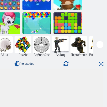
Φρούτα
Ατελείωτες
Bubble Shooter
συντριβή
Bubbles
Ατελείωτες
Παιχνίδια
φούσκα
Γούρια φούσκα
Έντεκα έντεκα
Άλμα
Puzzle
Λαβύρινθος
Δράση
Περιπέτειες
Επιδεξιότητ
Πιο σκούρο