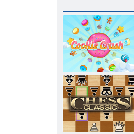
Cookie Crush 2