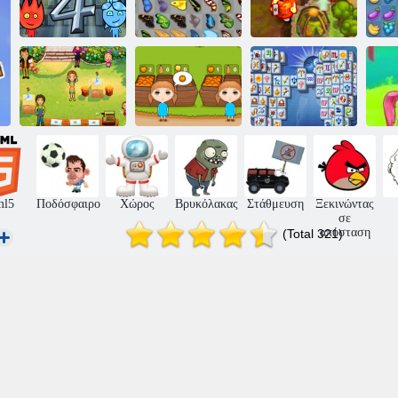
Fireboy και
Watergirl 4:
Πεταλούδα
Καταραμένος
Crystal Temple
Kyodai
θησαυρός 2
Νόστιμα της
Emily Home
Πορτοκαλί
Mahjong
Sweet Home
Ranch
Fortuna
ml5
Ποδόσφαιρο
Χώρος
Βρυκόλακας
Στάθμευση
Ξεκινώντας
σε
απόσταση
(Total 321)