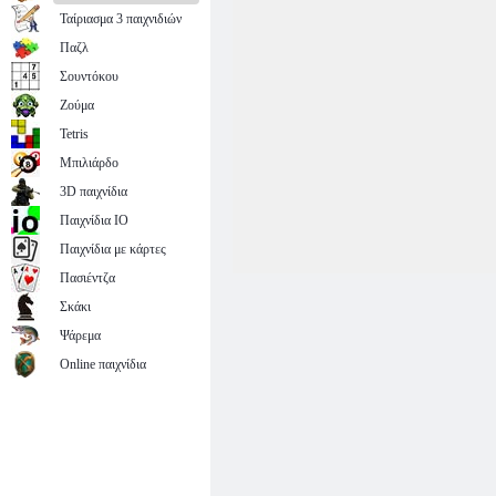
Ταίριασμα 3 παιχνιδιών
Παζλ
Σουντόκου
Ζούμα
Tetris
Μπιλιάρδο
3D παιχνίδια
Παιχνίδια IO
Παιχνίδια με κάρτες
Πασιέντζα
Σκάκι
Ψάρεμα
Online παιχνίδια