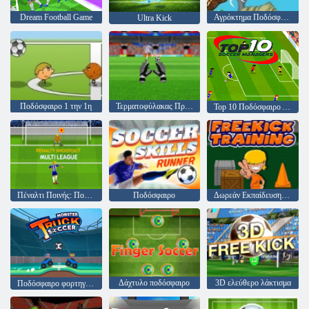
Dream Football Game
Αγρόκτημα Ποδόσφαιρο
Ultra Kick
Ποδόσφαιρο 1 την 1η
Τερματοφύλακας Πρόκληση
Top 10 Ποδόσφαιρο Διευθυντές
Πέναλτι Ποινής: Πολλαπλό Πρωτάθλημα
Ποδόσφαιρο
Δωρεάν Εκπαίδευση Kick
Δάχτυλο ποδόσφαιρο
3D ελεύθερο λάκτισμα
Ποδόσφαιρο φορτηγών τέρας