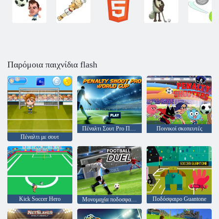
Παρόμοια παιχνίδια flash
Πέναλτι Σουτ Pro Παγκόσμιο Κύπελλο
Ποινικοί σκοπευτές
Πέναλτι με σουτ
Kick Soccer Hero
Ποδόσφαιρο Guantone
Μονομαχία ποδοσφαίρου