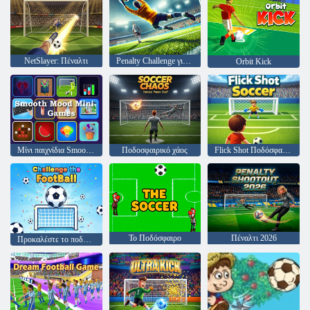
NetSlayer: Πέναλτι
Penalty Challenge για πολλούς παίκτες
Orbit Kick
Μίνι παιχνίδια Smooth Mood
Ποδοσφαιρικό χάος
Flick Shot Ποδόσφαιρο
Το Ποδόσφαιρο
Πέναλτι 2026
Προκαλέστε το ποδόσφαιρο