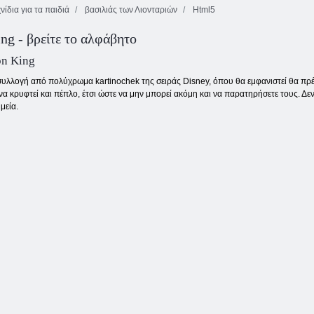
νίδια για τα παιδιά
βασιλιάς των Λιονταριών
Html5
ng - βρείτε το αλφάβητο
Πάρτι στην
πισίνα
Παιχνίδι Match!
2048 Μπάλες
on King
συλλογή από πολύχρωμα kartinochek της σειράς Disney, όπου θα εμφανιστεί θα πρέπ
α κρυφτεί και πέπλο, έτσι ώστε να μην μπορεί ακόμη και να παρατηρήσετε τους. Δεν 
μεία.