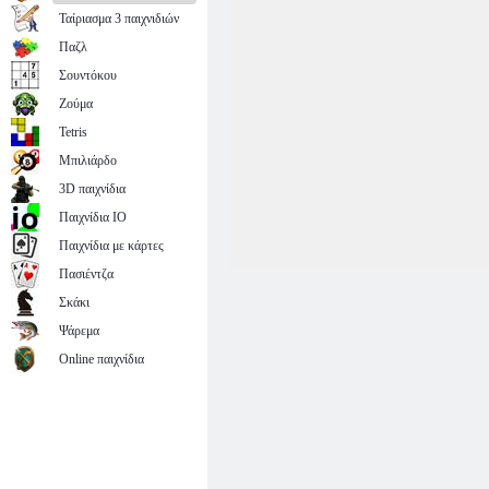
Ταίριασμα 3 παιχνιδιών
Παζλ
Σουντόκου
Ζούμα
Tetris
Μπιλιάρδο
3D παιχνίδια
Παιχνίδια IO
Παιχνίδια με κάρτες
Πασιέντζα
Σκάκι
Ψάρεμα
Online παιχνίδια