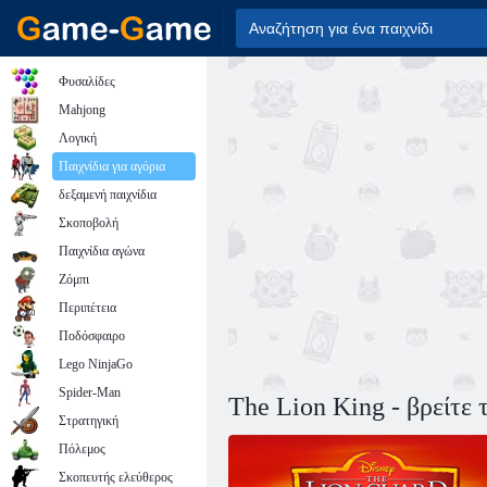
Φυσαλίδες
Mahjong
Λογική
Παιχνίδια για αγόρια
δεξαμενή παιχνίδια
Σκοποβολή
Παιχνίδια αγώνα
Ζόμπι
Περιπέτεια
Ποδόσφαιρο
Lego NinjaGo
Spider-Man
The Lion King - βρείτε
Στρατηγική
Πόλεμος
Σκοπευτής ελεύθερος