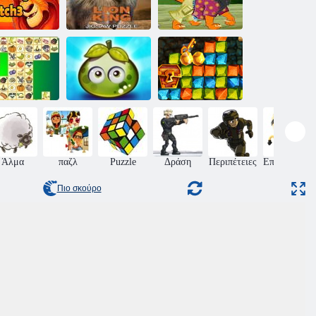
Ο βασιλιάς των
γώνας Lion
λιονταριών
King
Παζλ Lion King
Σίμπα
Gold Rush
Περιπέτεια
κυνήγι
ris Mahjong
ζουμερά μούρα
θησαυρού
Άλμα
παζλ
Puzzle
Δράση
Περιπέτειες
Επιδεξιότητ
Πιο σκούρο