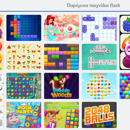
Παρόμοια παιχνίδια flash
Φούσκα
Θάλασσα
Tentrix
καραμελών
Θωρηκτό
Kris-mas
Κλασικά
Mahjong
Μπλοκ 11x11
ντόμινο
Κοσμήματα
Blitz 3
Φούσκα ξύλα
Cookie Crush 3