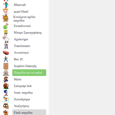
Minecraft
μωρό Hazel
Κινούμενα σχέδια
παιχνίδια
Εκπαιδευτικά
Μπομπ Σφουγγαράκης
Αγρόκτημα
Transformers
Αυτοκίνητα
Ben 10
Δωμάτιο διαφυγής
Παιχνίδια για τα παιδιά
Mario
Σαλιγκάρι bob
Sonic παιχνίδια
Χιονοδρόμια
Αναζητήσεις
Flash παιχνίδια