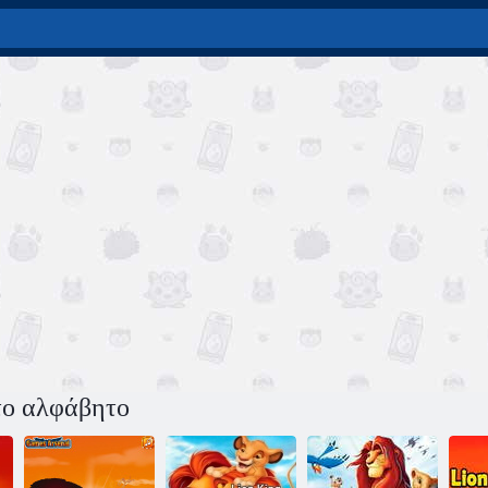
 το αλφάβητο