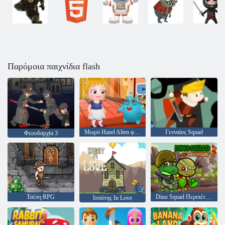
Παρόμοια παιχνίδια flash
Μωρό Hazel Alien φίλο
Γενναίος Squad
Φεουδαρχία 3
Τσέπη RPG
Dino Squad Περιπέτεια 3
Ιππότης In Love