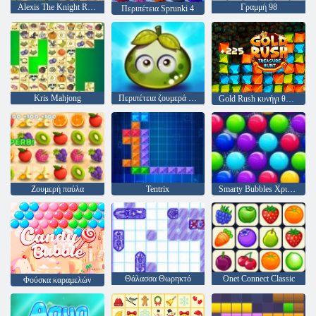
Alexis The Knight RPG
Γραμμή 98
Περιπέτεια Sprunki 4
Kris Mahjong
Περιπέτεια ζουμερά μούρα
Gold Rush κυνήγι θησαυρού
Ζουμερή παύλα
Tentrix
Smarty Bubbles Χριστούγεννα Edition
Θάλασσα Θωρηκτό
Onet Connect Classic
Φούσκα καραμελών