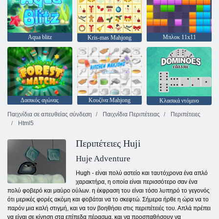
Aqua blitz
Μπλοκ 11x11
Kris-mas Mahjong
Δασικός αγώνας
Κουζίνα Mahjong
Κλασικά ντόμινο
Παιχνίδια σε απευθείας σύνδεση
Παιχνίδια Περιπέτειας
Περιπέτειες
Html5
Περιπέτειες Huji
Huje Adventure
Hugh - είναι πολύ αστείο και ταυτόχρονα ένα απλό
χαρακτήρα, η οποία είναι περισσότερο σαν ένα
πολύ φοβερό και μαύρο ούλων. η έκφραση του είναι τόσο λυπηρό το γεγονός
ότι μερικές φορές ακόμη και φοβάται να το σκεφτώ. Σήμερα ήρθε η ώρα να το
παρόν μια καλή στιγμή, και να τον βοηθήσει στις περιπέτειές του. Απλά πρέπει
να είναι σε κίνηση στα επίπεδα πέρασμα, και να προσπαθήσουν να