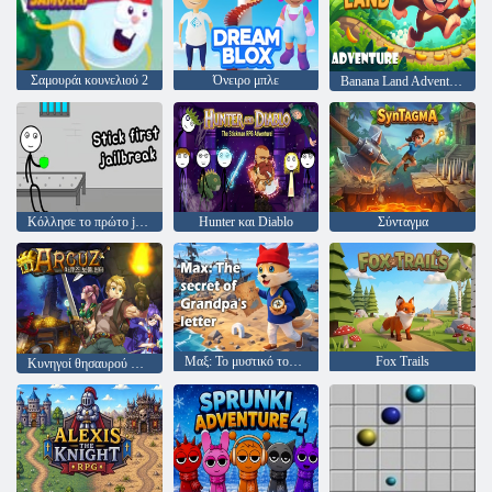
Σαμουράι κουνελιού 2
Όνειρο μπλε
Banana Land Adventure
Κόλλησε το πρώτο jailbreak
Hunter και Diablo
Σύνταγμα
Μαξ: Το μυστικό του γράμματος του παππού
Fox Trails
Κυνηγοί θησαυρού Arcuz