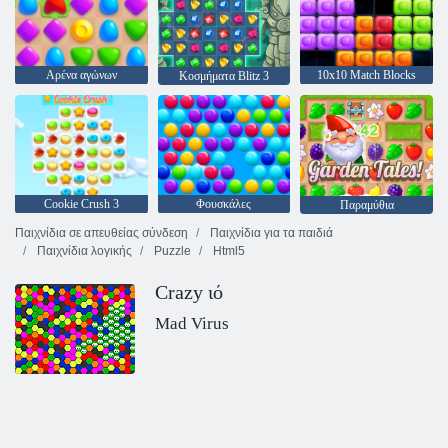
Αρένα αγώνων
10x10 Match Blocks
Κοσμήματα Blitz 3
Cookie Crush 3
Φουσκάλες
Παραμύθια
Παιχνίδια σε απευθείας σύνδεση
Παιχνίδια για τα παιδιά
Παιχνίδια λογικής
Puzzle
Html5
Crazy ιό
Mad Virus