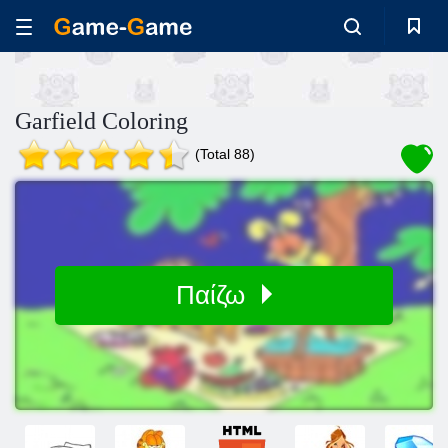
Garfield Coloring
(Total 88)
Παίζω