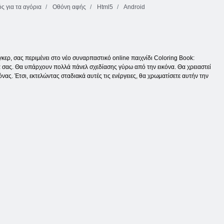
 για τα αγόρια
Οθόνη αφής
Html5
Android
ερ, σας περιμένει στο νέο συναρπαστικό online παιχνίδι Coloring Book:
 σας. Θα υπάρχουν πολλά πάνελ σχεδίασης γύρω από την εικόνα. Θα χρειαστεί
νας. Έτσι, εκτελώντας σταδιακά αυτές τις ενέργειες, θα χρωματίσετε αυτήν την