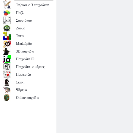
Ταίριασμα 3 παιχνιδιών
Παζλ
Σουντόκου
Ζούμα
Tetris
Μπιλιάρδο
3D παιχνίδια
Παιχνίδια IO
Παιχνίδια με κάρτες
Πασιέντζα
Σκάκι
Ψάρεμα
Online παιχνίδια