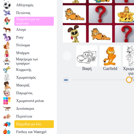
Αθλητισμός
Πετώντας
Παιχνίδια για τα
κορίτσια
Αλογα
Pony
Ντύνομαι
Μπάρμπι
Μαγείρεμα των
τροφίμων
Βαφή
Garfield
Χρωμα
Κομμωτής
για
Χρωματισμός
αγό
Μακιγιάζ
Παγωμένος
Χρόνος μνήμης Garfield
Χρωματιστά μπλοκ
Δεινόσαυροι
Περιπέτεια
Παιχνίδια για δύο
Fireboy και Watergirl