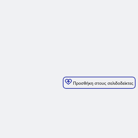
Προσθήκη στους σελιδοδείκτες