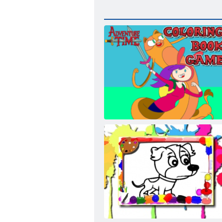
Περιπέτεια Χρώμα βιβλίο