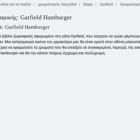
νίδια για τα παιδιά
χρωματισμός παιχνίδια
Βαφή
Garfield
Χρωματισμός
Βιβλίο
χρωματισμού
αφικής: Garfield Hamburger
Κίτρινο βιβλίο
Σπίτι βιβλίο
χαριτωμένων
ζωγραφικής
ζωγραφικής
ζώων
k: Garfield Hamburger
βιβλίο ζωγραφικής αφιερωμένο στη γάτα Garfield, που λατρεύει να τρώει χάμπουργκ
er. Μια ασπρόμαυρη εικόνα του χαρακτήρα μας θα είναι ορατή στην οθόνη μπροστά
έχεια να εφαρμόσετε τα χρώματα που θα επιλέξετε σε συγκεκριμένες περιοχές της εικό
ld Hamburger και θα την κάνετε πλήρως έγχρωμη και πολύχρωμη.