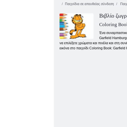
Παιχνίδια σε απευθείας σύνδεση
Παιχ
Βιβλίο ζωγρ
Coloring Boo
Ένα συναρπαστικό 
Garfield Hamburg
να επιλέξετε χρώματα και πινέλα και στη συν
Σκύλοι βιβλίο ζωγραφικής
εικόνα στο παιχνίδι Coloring Book: Garfie