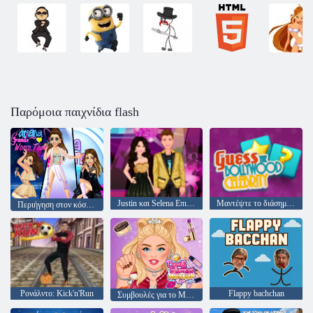
Παρόμοια παιχνίδια flash
Justin και Selena Επιστροφή Μαζί
Μαντέψτε το διάσημο Bollywood
Περιήγηση στον κόσμο της Ariana Grande
Ρονάλντο: Kick'n'Run
Flappy bachchan
Συμβουλές για το Makeup Influencer