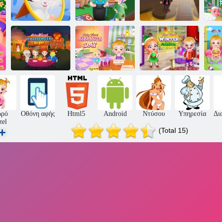
Μωρό Hazel
π
Μωρό Hazel -
Μωρό Hazel
Απόκριες
άτακτος γάτα
Ημέρα της Γης
Κάστρο
Baby Hazel:
Baby Hazel
Ημέρα των
Baby Hazel
αποκριές νύχτα
Αδελφών
χειμερινή μόδα
μ
ρό
Οθόνη αφής
Html5
Android
Ντύσου
Υπηρεσία
Δι
zel
(Total 15)