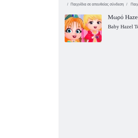
Παιχνίδια σε απευθείας σύνδεση
Παιχ
Μωρό Hazel
Baby Hazel T
Hazel μωρό Summer Fun