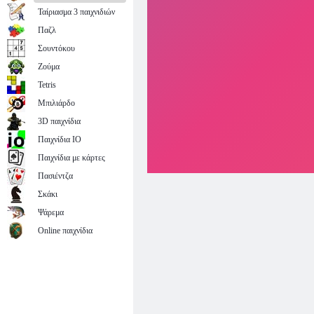
Ταίριασμα 3 παιχνιδιών
Παζλ
Σουντόκου
Ζούμα
Tetris
Μπιλιάρδο
3D παιχνίδια
Παιχνίδια IO
Παιχνίδια με κάρτες
Πασιέντζα
Σκάκι
Ψάρεμα
Online παιχνίδια