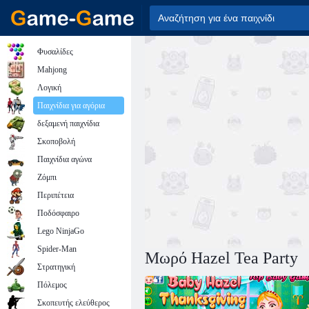
Φυσαλίδες
Mahjong
Λογική
Παιχνίδια για αγόρια
δεξαμενή παιχνίδια
Σκοποβολή
Παιχνίδια αγώνα
Ζόμπι
Περιπέτεια
Ποδόσφαιρο
Lego NinjaGo
Spider-Man
Μωρό Hazel Tea Party
Στρατηγική
Πόλεμος
Σκοπευτής ελεύθερος