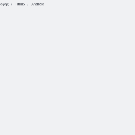
 αφής
Html5
Android